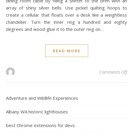
dining room table by filling a snifter to the brim with an
array of shiny silver bells. Use picket quilting hoops to
create a cellular that floats over a desk like a weightless
chandelier. Turn the inner ring a hundred and eighty
degrees and wood-glue it to the outer ring on…
READ MORE
on 
Comments Off
Adventure and Wildlife Experiences
Albany WA historic lighthouses
best Chrome extensions for devs