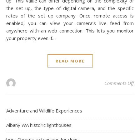
up. This value can differ depending on the complexity of
the set up, the type of digital camera, and the specific
rates of the set up company. Once remote access is
enabled, you can view your camera’s live feed from
anywhere with an web connection. This lets you monitor
your property even if…
READ MORE
on
Comments Off
Adventure and Wildlife Experiences
Albany WA historic lighthouses
best Chrome extensions for devs