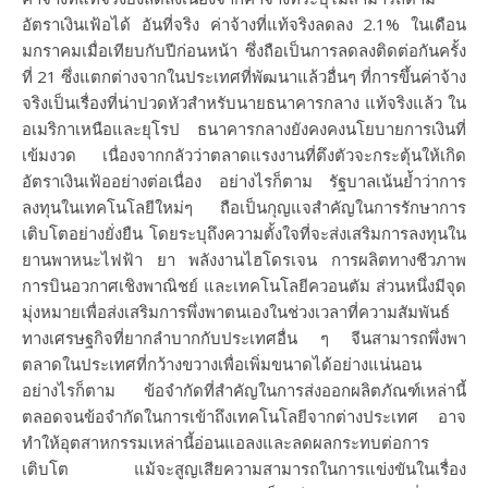
อัตราเงินเฟ้อได้ อันที่จริง ค่าจ้างที่แท้จริงลดลง 2.1% ในเดือน
มกราคมเมื่อเทียบกับปีก่อนหน้า ซึ่งถือเป็นการลดลงติดต่อกันครั้ง
ที่ 21 ซึ่งแตกต่างจากในประเทศที่พัฒนาแล้วอื่นๆ ที่การขึ้นค่าจ้าง
จริงเป็นเรื่องที่น่าปวดหัวสำหรับนายธนาคารกลาง แท้จริงแล้ว ใน
อเมริกาเหนือและยุโรป ธนาคารกลางยังคงคงนโยบายการเงินที่
เข้มงวด เนื่องจากกลัวว่าตลาดแรงงานที่ตึงตัวจะกระตุ้นให้เกิด
อัตราเงินเฟ้ออย่างต่อเนื่อง อย่างไรก็ตาม รัฐบาลเน้นย้ำว่าการ
ลงทุนในเทคโนโลยีใหม่ๆ ถือเป็นกุญแจสำคัญในการรักษาการ
เติบโตอย่างยั่งยืน โดยระบุถึงความตั้งใจที่จะส่งเสริมการลงทุนใน
ยานพาหนะไฟฟ้า ยา พลังงานไฮโดรเจน การผลิตทางชีวภาพ
การบินอวกาศเชิงพาณิชย์ และเทคโนโลยีควอนตัม ส่วนหนึ่งมีจุด
มุ่งหมายเพื่อส่งเสริมการพึ่งพาตนเองในช่วงเวลาที่ความสัมพันธ์
ทางเศรษฐกิจที่ยากลำบากกับประเทศอื่น ๆ จีนสามารถพึ่งพา
ตลาดในประเทศที่กว้างขวางเพื่อเพิ่มขนาดได้อย่างแน่นอน
อย่างไรก็ตาม ข้อจำกัดที่สำคัญในการส่งออกผลิตภัณฑ์เหล่านี้
ตลอดจนข้อจำกัดในการเข้าถึงเทคโนโลยีจากต่างประเทศ อาจ
ทำให้อุตสาหกรรมเหล่านี้อ่อนแอลงและลดผลกระทบต่อการ
เติบโต แม้จะสูญเสียความสามารถในการแข่งขันในเรื่อง