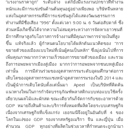
“แรงงานราคาถูก” ระดับล่าง แต่ก็ยังมีแรงงานปกขาวที่ทำงาน
หนักและมีการแข่งขันด้านต้นทุนอยู่อย่างเพียงพอ บริษัทจีนหลาย
แห่งในอุตสาหกรรมที่มีการแข่งขันสูงได้แสดงวัฒนธรรมการ
ทำงานที่มีชื่อเสียง “996” ตั้งแต่เวลา 9.00 น. 6 วันต่อสัปดาห์ ซึ่ง
ส่วนหนึ่งเกิดขึ้นได้จากความไม่สมดุลระหว่างการจัดหาเยาวชนที่
มีการศึกษาสูงกับโอกาสการจ้างงานที่มีคุณภาพการจ่ายเงินที่สูง
ขึ้น แท้จริงแล้ว ผู้กำหนดนโยบายได้ผลักดันแนวคิดของ “การ
ขยายตัวของเมืองแบบใหม่ที่เน้นผู้คนเป็นหลัก” ซึ่งมุ่งเน้นไปที่การ
เพิ่มคุณภาพมากกว่าความเร็วของการขยายตัวของเมือง และรวม
ถึงการอพยพจากเมืองสู่เมือง มากกว่าการอพยพจากชนบทสู่เมือง
เท่านั้น การมีส่วนร่วมของอุตสาหกรรมระดับอุดมศึกษาต่อการ
เติบโตของอุตสาหกรรมแซงหน้าอุตสาหกรรมรองในปี 2014 และ
เป็นผู้นำการเติบโตนับตั้งแต่นั้นมา Apeel เป็นบริษัทที่คิดค้น
แนวทางใหม่ในการกำจัดบรรจุภัณฑ์พลาสติกแบบห่อแบบใช้ครั้ง
เดียวบนผลไม้และผักสด ขณะเดียวกันก็จัดการกับขยะอาหารด้วย
GDP หมายถึงสินค้าและบริการทั้งหมดที่ผลิตโดยระบบเศรษฐกิจ
เนื่องจากเศรษฐกิจที่แข็งแกร่ง เยอรมนีจึงอยู่ในอันดับที่ 4 ของ
โลกในแง่ของ GDP รองจากสหรัฐอเมริกา จีน และญี่ปุ่น เมื่อ
คำนวณ GDP ทุกอย่างที่ผลิตในช่วงเวลาที่กำหนดจะถูกนำมา