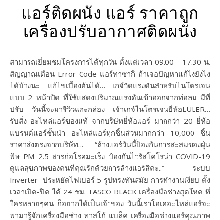
แอร์ติดผนัง แอร์ ราคาถูก
เครื่องปรับอากาศติดผนัง
สามารถเยี่ยมชมโครงการได้ทุกวัน ตั้งแต่เวลา 09.00 – 17.30 น.
สัญญาณเตือน Error Code แอร์ทาซากิ ถ้าเจอปัญหาแก้ไงยังไง
ได้บ้างนะ แก้ไขเบื้องต้นได้… เกจ์วัดแรงดันสำหรับไนโตรเจน
แบบ 2 หน้าปัด ที่ใช้แสดงปริมาณแรงดันเข้าออกจากท่อลม มีที่
ปรับ วันนี้จะมารีวิวแกะกล่อง เจ้าเกจ์ไนโตรเจนยี่ห้อLULER…
รับสั่ง อะไหล่แอร์ของแท้ จากบริษัทยี่ห้อแอร์ มากกว่า 20 ยี่ห้อ
แบรนด์แอร์ชั้นนำ อะไหล่แอร์ทุกชิ้นส่วนมากกว่า 10,000 ชิ้น
ราคาส่งตรงจากบริษัท… “ล้างแอร์วันนี้ป้องกันการสะสมของฝุ่น
พิษ PM 2.5 สารก่อโรคมะเร็ง ป้องกันไวรัสโคโรน่า COVID-19
ดูแลสุขภาพของคนที่คุณรักด้วยการล้างแอร์สิคะ..” ระบบ
Inverter ประหยัดไฟเบอร์ 5 รูปทรงทันสมัย การทำงานเงียบ ตั้ง
เวลาเปิด-ปิด ได้ 24 ชม. TASCO BLACK เครื่องมือช่างสุดโหด ที่
ใครหลายๆคน ก็อยากได้เป็นเจ้าของ วันนี้เราโอเคอะไหล่แอร์จะ
พามารู้จักเครื่องมือช่าง ทาสโก้ แบล็ค เครื่องมือช่างแอร์คุณภาพ