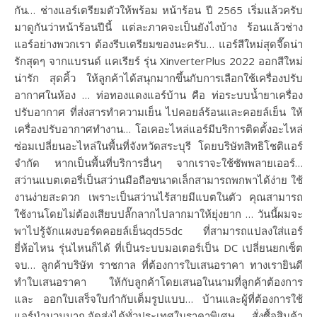
กัน… ช่างแอร์เตรียมตัวให้พร้อม หน้าร้อน ปี 2565 เริ่มแล้วครับ
มาดูกันว่าหน้าร้อนปีนี้ แต่ละภาคจะเป็นยังไงบ้าง ร้อนแล้วช่าง
แอร์อย่างพวกเรา ต้องรีบเตรียมของนะครับ… แอร์สีใหม่สุดจี๊ดน่า
รักสุดๆ จากแบรนด์ แคเรียร์ รุ่น XinverterPlus 2022 ออกสีใหม่
น่ารัก สุดคิ้ว ให้ลูกค้าได้สนุกมากขึ้นกับการเลือกใช้เครื่องปรับ
อากาศในห้อง … ท่อทองแดงแอร์บ้าน คือ ท่อระบบน้ำยาเครื่อง
ปรับอากาศ ที่ส่งสารทำความเย็น ไปคอยล์ร้อนและคอยล์เย็น ให้
เครื่องปรับอากาศทำงาน… โอเคอะไหล่แอร์มีบริการติดตั้งอะไหล่
ซ่อมเปลี่ยนอะไหล่ในพื้นที่จังหวัดสระบุรี โดยบริษัทสิทธิโชติแอร์
จำกัด หากเป็นพื้นที่บริการอื่นๆ จากเราจะใช้ซัพพลายเออร์…
สว่านแบตเตอรี่เป็นสว่านมือถือขนาดเล็กสามารถพกพาได้ง่าย ใช้
งานง่ายสะดวก เพราะเป็นสว่านไร้สายมีแบตในตัว คุณสามารถ
ใช้งานโดยไม่ต้องเสียบปลั๊กลากไปลากมาให้ยุ่งยาก … วันนี้ผมจะ
พาไปรู้จักแผงบอร์ดคอยล์เย็นqd55dc ที่สามารถแปลงใส่แอร์
ยี่ห้อไหน รุ่นไหนก็ได้ ที่เป็นระบบมอเตอร์เป็น DC เปลี่ยนยกเซ็ต
จบ… ลูกค้าบริษัท ราชกาล ที่ต้องการใบเสนอราคา ทางเรายินดี
ทำใบเสนอราคา ให้กับลูกค้าโดยเสนอในนามที่ลูกค้าต้องการ
และ ออกใบเสร็จใบกำกับเต็มรูปแบบ… บ้านและผู้ที่ต้องการใช้
แอร์นำนวนมาก,จัดส่งได้ทั่วประเทศในราคาพิเศษ. สั่งซื้อสินค้า