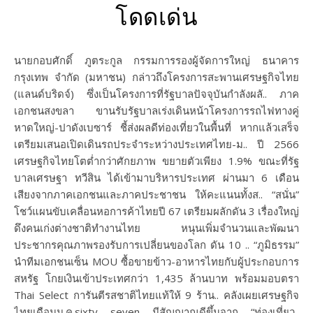
โดดเด่น
นายกอบศักดิ์ ภูตระกูล กรรมการรองผู้จัดการใหญ่ ธนาคาร
กรุงเทพ จำกัด (มหาชน) กล่าวถึงโครงการสะพานเศรษฐกิจไทย
(แลนด์บริดจ์) ซึ่งเป็นโครงการที่รัฐบาลปัจจุบันกำลังผลั.. ภาค
เอกชนสงขลา ขานรับรัฐบาลเร่งเดินหน้าโครงการรถไฟทางคู่
หาดใหญ่-ปาดังเบซาร์ ชี้ส่งผลดีท่องเที่ยวในพื้นที่ หากแล้วเสร็จ
เตรียมเสนอเปิดเดินรถประจำระหว่างประเทศไทย-ม.. ปี 2566
เศรษฐกิจไทยโตต่ำกว่าศักยภาพ ขยายตัวเพียง 1.9% ขณะที่รัฐ
บาลเศรษฐา ทวีสิน ได้เข้ามาบริหารประเทศ ผ่านมา 6 เดือน
เสียงจากภาคเอกชนและภาคประชาชน ให้คะแนนทั้งส.. “สนั่น”
โชว์แผนขับเคลื่อนหอการค้าไทยปี 67 เตรียมผลักดัน 3 เรื่องใหญ่
ดึงคนเก่งต่างชาติทำงานไทย หนุนเพิ่มจำนวนและพัฒนา
ประชากรคุณภาพรองรับการเปลี่ยนของโลก ดัน 10 .. “ภูมิธรรม”
นำทีมเอกชนเซ็น MOU ซื้อขายข้าว-อาหารไทยกับผู้ประกอบการ
สหรัฐ โกยเงินเข้าประเทศกว่า 1,435 ล้านบาท พร้อมมอบตรา
Thai Select การันตีรสชาติไทยแท้ให้ 9 ร้าน.. คลังเผยเศรษฐกิจ
ไทยเดือนม.ค.sixty seven มีสัญญาณดีขึ้นจาก “ท่องเที่ยว-