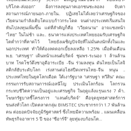
บริโภค-ส่งออก” ฝั่งการลงทุนภาคเอกชนชะลอลง จับตา
สถานการณ์ภายนอก-ภายใน.. ปฏิเสธไม่ได้เลยว่าเศรษฐกิจของ
เวียดนามกำลังเติบโตแบบก้าวกระโดด จนต่างประเทศเริ่มสนใจ
หันไปลงทุนเพิ่มขึ้น แต่ที่สำคัญก็คือ “เวียดนาม” อาจแซงหน้า
“ไทย” ในไม่ช้า และ.. ธนาคารแห่งประเทศไทยยอมรับเศรษฐกิจ
โตต่ำกว่าที่คาดไว้ ไทยยังเผชิญปัจจัยที่ไม่มั่นคงนักทั้งในและ
นอกประเทศ ทำให้ต้องลดดอกเบี้ยลงเหลือ 1.25% เมื่อต้นเดือน
พ.ย. “เศรษฐา” เดินหน้าแลนด์บริดจ์ ชุมพร-ระนอง 1 ล้านล้าน
บาท โรดโชว์ดึงซาอุดีอาระเบีย -จีน ร่วมลงทุน ดันไทยเป็นโลจิ
สติกส์ฮับระดับโลก เร่งสานต่อไฮสปีดเทรนไทย-จีน หนุน ..
ประเทศไทยในยุคโลกเดือด ใต้เงารัฐบาล “เศรษฐา ทวีสิน” คณะ
กรรมการรับสถานการณ์เอลนีโญ ประเมินโลกร้อน โลกรวน
กระทบชีวิตความเป็นอยู่และเศรษฐกิจ ในฤดูแล้งแรุนแรง 7 ด้า..
โฆษกรัฐบาลชี้โครงการ “แลนด์บริดจ์” คือจุดยุทธศาสตร์การ
ขนส่งทั่วโลก เปิดตลาดกลุ่ม BIMSTEC ประชากรกว่า 1.7 พันล้าน
คน ต่อยอดปัจจัยภูมิรัฐศาสตร์ ซึ่งไทยมีความพร้อม .. แผนเคลื่อน
ทัพธุรกิจอาหาร 5 ปี ของ “ซีอาร์จี” ลุยทุ่มงบก้อนโต…