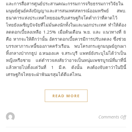
และการสื่อสารศูนย์ประสานคณะกรรมการจริยธรรมการวิจัยใน
มนุษย์ศูนย์คลังปัญญาและสารสนเทศสหกรณ์ออมทรัพย์ สพบ.
ธนาคารแห่งประเทศไทยยอมรับเศรษฐกิจโตต่ำกว่าที่คาดไว้
ไทยยังเผชิญปัจจัยที่ไม่มั่นคงนักทั้งในและนอกประเทศ ทำให้ต้อง
ลดดอกเบี้ยลงเหลือ 1.25% เมื่อต้นเดือน พ.ย. และ แนวทางที่ 8
คือ หากจะให้ดีกว่านั้น อัตราดอกเบี้ยควรมีการปรับลดลง ซึ่งช่วย
บรรเทาภาระหนี้ของภาคครัวเรือน. พบโครงกระดูกมนุษย์ถูกเผา
ทิ้งกลางป่ากกธูป อ.หนองแค จ.สระบุรี แพทย์ยังระบุไม่ได้ว่าเป็น
หญิงหรือชาย แต่ตำรวจสงสัยว่าอาจเป็นหนุ่มเพชรบูรณ์ที่มาที่นี่
แล้วหายไปตั้งแต่วันที่ 1 มี.ค. ดังนั้น คงต้องจับตาว่าในปีนี้
เศรษฐกิจไทยจะฝ่าฟันมรสุมได้ดีแค่ไหน.
READ MORE
on
Comments Off