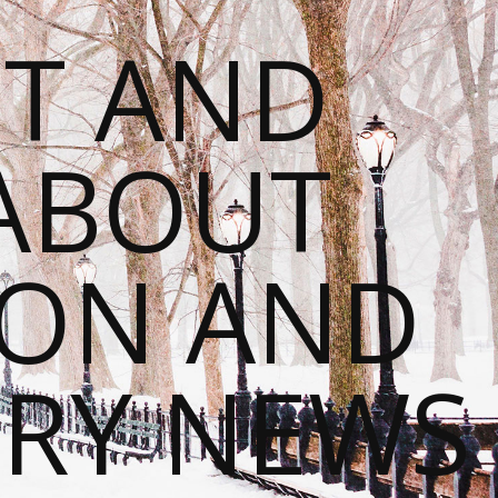
T AND
 ABOUT
ION AND
RY NEWS