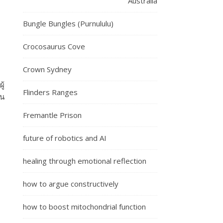
Australia
Bungle Bungles (Purnululu)
Crocosaurus Cove
Crown Sydney
ู้
Flinders Ranges
ิน
Fremantle Prison
future of robotics and AI
healing through emotional reflection
how to argue constructively
how to boost mitochondrial function