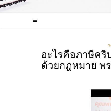
ว
อะไรคือภาษีคริ
ด้วยกฎหมาย พรก