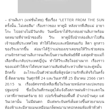
– ย่านลิเภา (แฟชั่นไทย) ชื่อเรื่อง “LETTER FROM THE SUN
ครั้งนั้น…ไม่เคยลืม” เรื่องราวของ ทาคูมิ หลังจากที่เสียแม่ อายา
โกะ ไปอย่างไม่มีวันกลับ วันหนึ่งเขาได้รับกล่องย่านลิเภาพร้อม
จดหมายที่จ่าหน้าซองถึง วีระ ทาคูมิจึงนำกล่องลิเภาไปคืน
เจ้าของที่ประเทศไทย ทำให้ได้พบและสนิทสนมกับ ลิตา ลูกสาว
ของวีระมากขึ้น ต่อมาได้รู้ว่าแม่ของเขาเคยขอให้วีระช่วยสอน
งานจักรสานย่านลิเภาจนเกิดเป็นความสัมพันธ์ที่ดี แต่สุดท้ายแม่ก็
เลือกที่จะกลับประเทศญี่ปุ่น ทำให้วีระเสียใจอย่างมาก เรื่องราว
ของแม่ทำให้เขาได้ทบทวนความสัมพันธ์ระหว่างลิตาและคู่หมั้น
อีกครั้ง อะไรจะเป็นตัวช่วยเพื่อพิสูจน์ความรักที่แท้จริงในครั้ง
นี้ ติดตามชม วันศุกร์ที่ 24 และวันเสาร์ที่ 25 มีนาคม 2566 เวลา
20.15 น. เรื่องอัศจรรย์เหลือเชื่อในวันฉายหนังกลางแปลงรอบ
ปฐมฤกษ์ ซึ่งเป็นวันที่กรมอุตุได้แจ้งถึงสภาพฝนฟ้าว่าจะตกใน
เวลาที่ภาพยนตร์ฉาย 80 เปอร์เซ็นต์ของพื้นที่ อำเภอบ้านดุง แต่
วันเวลานั้น ไม่มีฝนตก มีแต่พระจันทร์เต็มดวงขึ้นสวยงามบน
ท้องฟ้าและมีลายเมฆเหมือนเกล็ดพญานาคปกคลุมท้องฟ้าทั่วคำ