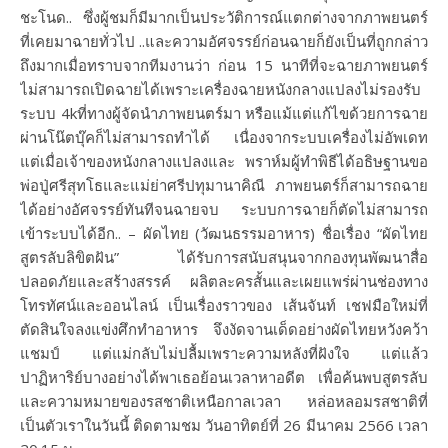
ชะโนด.. ซึ่งผู้ชมก็มีมากเป็นประวัติการณ์แตกต่างจากภาพยนตร์
ที่เคยมาฉายทั่วไป ..และความอัศจรรย์ก่อนฉายก็ยังเป็นที่ถูกกล่าว
ถึงมากเมื่อทราบจากทีมงานว่า ก่อน 15 นาทีที่จะฉายภาพยนตร์
ไม่สามารถเปิดฉายได้เพราะเครื่องฉายหนังกลางแปลงไม่รองรับ
ระบบ 4kที่ทางผู้จัดนำภาพยนตร์มา หรือแม้แต่แก้ไขด้วยการฉาย
ผ่านโน๊ตบุ๊คก็ไม่สามารถทำได้ เนื่องจากระบบเครื่องไม่อัพเดท
แต่เมื่อเจ้าของหนังกลางแปลงและ พราห์มผู้ทำพิธีได้อธิษฐานขอ
พ่อปู่ศรีสุทโธและแม่ย่าศรีปทุมานาคิณี ภาพยนตร์ก็สามารถฉาย
ได้อย่างอัศจรรย์ทันทีจนฉายจบ ระบบการฉายก็ตัดไม่สามารถ
เข้าระบบได้อีก.. – ผัดไทย (วัฒนธรรมอาหาร) ชื่อเรื่อง “ผัดไทย
สูตรลับลิขิตฝัน” ได้รับการสนับสนุนจากกองทุนพัฒนาสื่อ
ปลอดภัยและสร้างสรรค์ ผลิตละครสั้นและเผยแพร่ผ่านช่องทาง
โทรทัศน์และออนไลน์ เป็นเรื่องราวของ เส้นจันท์ เชฟมือใหม่ที่
ตัดสินใจลงแข่งศึกทำอาหาร จึงงัดจานเด็ดอย่างผัดไทยหวังคว้า
แชมป์ แต่แม่กลับไม่ปลื้มเพราะความหลังที่ฝังใจ แต่แล้ว
ปาฏิหาริย์บางอย่างได้พาเธอย้อนเวลาหาอดีต เพื่อค้นพบสูตรลับ
และความหมายของรสชาติเหนือกาลเวลา หล่อหลอมรสชาติที่
เป็นตัวเราในวันนี้ ติดตามชม วันอาทิตย์ที่ 26 มีนาคม 2566 เวลา