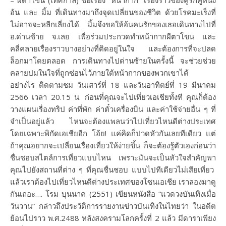
– ผีตาโขน (เทศกาล) ชื่อเรื่อง “หน้ากาก” เรื่องราวของคู่รักคู่หนึ่ง
อ้น และ มิ้ม ที่เดินทางมาถึงจุดเปลี่ยนของชีวิต ด้วยโรคมะเร็งที่
ไม่อาจจะหลีกเลี่ยงได้ มิ้มจึงขอให้อ้นคนรักของเธอเดินทางไปที่
อ.ด่านซ้าย จ.เลย เพื่อร่วมประกวดทำหน้ากากผีตาโขน และ
คลี่คลายเรื่องราวบางอย่างที่ติดอยู่ในใจ และต้องการที่จะปลด
ล็อกมาโดยตลอด การเดินทางไปด่านซ้ายในครั้งนี้ จะช่วยช่วย
คลายปมในใจที่ถูกซ่อนไว้ภายใต้หน้ากากของพวกเขาได้
อย่างไร ติดตามชม วันเสาร์ที่ 18 และวันอาทิตย์ที่ 19 มีนาคม
2566 เวลา 20.15 น. ก่อนที่คุณจะไปเที่ยวเอเชียทั้งที คุณก็ต้อง
วางแผนเรื่องทริป ค่าที่พัก ค่าตั๋วเครื่องบิน และค่าใช้จ่ายอื่น ๆ ที่
จำเป็นอยู่แล้ว ไหนจะต้องแพลนว่าไปเที่ยวไหนดีต่างประเทศ
โดยเฉพาะพิกัดเอเชียอีก โอ้ย! แค่คิดก็ปวดหัวกันเลยทีเดียว แต่
ถ้าคุณอยากจะเปลี่ยนเรื่องเที่ยวให้ง่ายขึ้น ก็จะต้องรู้ตัวเองก่อนว่า
ชื่นชอบสไตล์การเที่ยวแบบไหน เพราะมันจะเป็นหัวใจสำคัญพา
คุณไปยังสถานที่ต่าง ๆ ที่คุณชื่นชอบ แบบไปทีเดียวไม่เสียเที่ยว
แล้วเราต้องไปเที่ยวไหนดีต่างประเทศของโซนเอเชีย เราลองมาดู
กันเถอะ…. โรม บุนนาค (2551) เขียนหนังสือ “แวดวงบันเทิงเมื่อ
วันวาน” กล่าวถึงประวัติการรายงานข่าวบันเทิงในไทยว่า ในอดีต
ย้อนไปราว พ.ศ.2488 หลังสงครามโลกครั้งที่ 2 แล้ว มีดาราเพียง