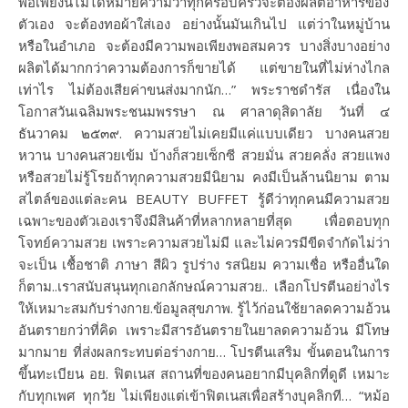
พอเพียงนี้ไม่ได้หมายความว่าทุกครอบครัวจะต้องผลิตอาหารของ
ตัวเอง จะต้องทอผ้าใส่เอง อย่างนั้นมันเกินไป แต่ว่าในหมู่บ้าน
หรือในอำเภอ จะต้องมีความพอเพียงพอสมควร บางสิ่งบางอย่าง
ผลิตได้มากกว่าความต้องการก็ขายได้ แต่ขายในที่ไม่ห่างไกล
เท่าไร ไม่ต้องเสียค่าขนส่งมากนัก…” พระราชดำรัส เนื่องใน
โอกาสวันเฉลิมพระชนมพรรษา ณ ศาลาดุสิดาลัย วันที่ ๔
ธันวาคม ๒๕๓๙. ความสวยไม่เคยมีแค่แบบเดียว บางคนสวย
หวาน บางคนสวยเข้ม บ้างก็สวยเซ็กซี สวยมั่น สวยคลั่ง สวยแพง
หรือสวยไม่รู้โรยถ้าทุกความสวยมีนิยาม คงมีเป็นล้านนิยาม ตาม
สไตล์ของแต่ละคน BEAUTY BUFFET รู้ดีว่าทุกคนมีความสวย
เฉพาะของตัวเองเราจึงมีสินค้าที่หลากหลายที่สุด เพื่อตอบทุก
โจทย์ความสวย เพราะความสวยไม่มี และไม่ควรมีขีดจำกัดไม่ว่า
จะเป็น เชื้อชาติ ภาษา สีผิว รูปร่าง รสนิยม ความเชื่อ หรืออื่นใด
ก็ตาม..เราสนับสนุนทุกเอกลักษณ์ความสวย.. เลือกโปรตีนอย่างไร
ให้เหมาะสมกับร่างกาย.ข้อมูลสุขภาพ. รู้ไว้ก่อนใช้ยาลดความอ้วน
อันตรายกว่าที่คิด เพราะมีสารอันตรายในยาลดความอ้วน มีโทษ
มากมาย ที่ส่งผลกระทบต่อร่างกาย… โปรตีนเสริม ขั้นตอนในการ
ขึ้นทะเบียน อย. ฟิตเนส สถานที่ของคนอยากมีบุคลิกที่ดูดี เหมาะ
กับทุกเพศ ทุกวัย ไม่เพียงแต่เข้าฟิตเนสเพื่อสร้างบุคลิกที… “หม้อ