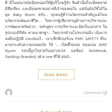
ดี มีโฆษณาหนักมือหน่อยให้ผู้บริโภครู้จัก สินค้านั้นก็จะติดตลาด
มีชื่อเสียง และมียอดขายอย่างที่เจ้าของพอใจ แต่นั่นมันใช้ได้ใน
ยุค Baby Boom ครับ… ทุกคนรู้ดีว่านวัตกรรมสำคัญแค่ไหน
นวัตกรรมพัฒนาชีวิต… วิทยากรผู้เชี่ยวชาญด้านการบริหารและ
การพัฒนาทรัพยาก… หลักสูตร การบริหารและจัดเก็บเอกสาร ใน
รูปแบบดิจิทัล ตามมาตรฐา… วิทยากรด้านโปรแกรมมิ่ง เน้นการ
ลงมือปฏิบัติ และสอนใ… เจาะลึกฟีเจอร์บน PMII SAFETY ที่จะ
มายกระดับความปลอดภัย ให้ ‘… เปิดตี้รอเลย ของแถม AMD
Ryzen รอบนี้ถูกใจสายกินอย่างแรง! แค่ช้อป Notebook,
Desktop Branded, All in one ที่ใช้ AMD…
READ MORE
on 
Comments Off