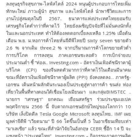
ลงทุนธุรกิจสุขภาพ-ไลฟ์สไตล์ 2024 หนุนผู้ประกอบการไทยเพิ่ม
ทักษะใหม่ ภาวะผู้นำ สุขภาพ และไลฟ์สไตล์ นำพาชีวิตและการ
งานไปสู่สมดุลในปี 2567.. ธนาคารแห่งประเทศไทยยอมรับ
เศรษฐกิจโตต่ำกว่าที่คาดไว้ ไทยยังเผชิญปัจจัยที่ไม่มั่นคงนักทั้ง
ในและนอกประเทศ ทำให้ต้องลดดอกเบี้ยลงเหลือ 1.25% เมื่อต้น
เดือน พ.ย. ม.หอการค้าไทยหั่นจีดีพีไทยปี sixty seven ขยายตัว
2.6 % จากเดิม three.2 % จากปริมาณการค้าโลกขยายตัวต่ำ
การบริโภค การลงทุน ภาคเอกชนชะลอตัว การเบิกจ่ายงบ
ประมาณต่ำ ชี้ “ท่องเ.. Investing.com – อัตราเงินเฟ้อดัชนีราคาผู้
บริโภค (CPI) ของจีนหดตัวมากกว่าที่คาดไว้ในเดือนมีนาคม
ขณะที่อัตราเงินเฟ้อดัชนีราคาผู้ผลิต (PPI) ยังคงลดลง… ภาครัฐ-
เอกชน เดินหน้าผลักดันระนองเป็นประตูสู่ทางการค้า ขนส่ง ท่อง
เที่ยวในพื้นที่ทางตอนใต้เชื่อมโยงเมียนมา และกลุ่มBIMSTEC ..
นายกฯ “เศรษฐา” ยกคณะ เยือนสหรัฐฯ ร่วมประชุมเอเปค
พฤศจิกายน 2566 นี้ จับตาถกเอกชนยักษ์ใหญ่ของโลกกว่า 10
บริษัท เล็งปิดดีล Tesla Google Microsoft ลงทุนไทย.. IMF เผย
มูลค่าจีดีพี “เวียดนาม” ปี 66 โตขึ้นเป็นที่ 5 ในอาเซียนเทียบเท่า
“มาเลเซีย” แล้ว ขณะที่สำนักวิจัยในอังกฤษ CEBR ชี้อีก 14 ปี จะ
แซงหน้า “ประเทศไทย”.. Investing.com – กิจกรรมภาคการผลิต