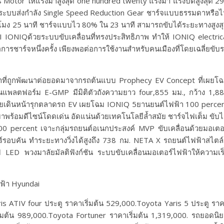
otor ให้แรงม้าสูงสุด one hundred twenty แรงม้า แรงบิดสูงสุด 2
ระบบส่งกำลัง Single Speed Reduction Gear ชาร์จแบบธรรมดาหรือ
่วโมง 25 นาที ชาร์จแบบไว 80% ใน 23 นาที สามารถขับได้ระยะทางสูงส
NIQด้วยระบบขับเคลื่อนที่ทรงประสิทธิภาพ ทำให้ IONIQ electric
ารชาร์จหนึ่งครั้ง เพียงพอต่อการใช้งานสำหรับคนเมืองที่โดยเฉลี่ยขับ
ที่ถูกพัฒนาต่อยอดมาจากรถต้นแบบ Prophecy EV Concept ที่เผยโ
นบนแพลตฟอร์ม E-GMP มีมิติตัวถังความยาว four,855 มม., กว้าง 1,8
ทศไทยเดินหน้ารุกตลาดรถ EV เผยโฉม IONIQ 5ยานยนต์ไฟฟ้า 100 perce
พร้อมดีไซน์โดดเด่น อัดแน่นด้วยเทคโนโลยีล้ำสมัย ชาร์จไฟเต็ม ขับไ
 percent เจาะกลุ่มรถยนต์อเนกประสงค์ MVP ขับเคลื่อนด้วยมอเตอ
์รอบคัน ทำระยะทางวิ่งได้สูงถึง 738 กม. NETA X รถยนต์ไฟฟ้าสไตล
 LED พวงมาลัยมัลติฟังก์ชัน ระบบขับเคลื่อนมอเตอร์ไฟฟ้าให้ความเร
s ATIV four ประตู ราคาเริ่มต้น 529,000.Toyota Yaris 5 ประตู รา
ิ่มต้น 989,000.Toyota Fortuner ราคาเริ่มต้น 1,319,000. รถยอดนิ