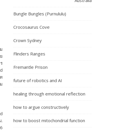
Australia
Bungle Bungles (Purnululu)
Crocosaurus Cove
Crown Sydney
ุม
Flinders Ranges
คย
าร
Fremantle Prison
ed
าท
future of robotics and AI
วม
healing through emotional reflection
how to argue constructively
ed
ม.
how to boost mitochondrial function
.6