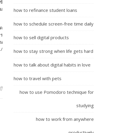
ช้
่ม
how to refinance student loans
how to schedule screen-free time daily
าด
ตร
how to sell digital products
่น
./
how to stay strong when life gets hard
how to talk about digital habits in love
how to travel with pets
on Brandage : Hyundai ลงทุน 18,000 ล้านดอลลาร์ ขยายการผลิตรถยนต
ff
how to use Pomodoro technique for
studying
how to work from anywhere
productively