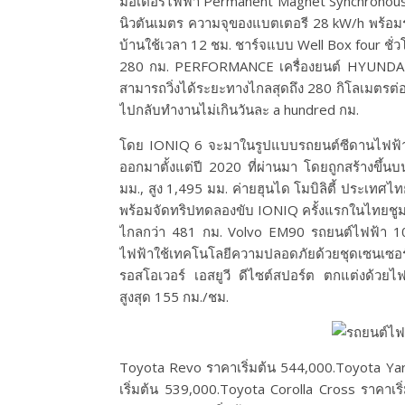
มอเตอร์ไฟฟ้า Permanent Magnet Synchronous M
นิวตันเมตร ความจุของแบตเตอรี 28 kW/h พร้อม
บ้านใช้เวลา 12 ชม. ชาร์จแบบ Well Box four ชั
280 กม. PERFORMANCE เครื่องยนต์ HYUNDAI IO
สามารถวิ่งได้ระยะทางไกลสุดถึง 280 กิโลเมตรต่อก
ไปกลับทำงานไม่เกินวันละ a hundred กม.
โดย IONIQ 6 จะมาในรูปแบบรถยนต์ซีดานไฟฟ้า
ออกมาตั้งแต่ปี 2020 ที่ผ่านมา โดยถูกสร้างขึ้
มม., สูง 1,495 มม. ค่ายฮุนได โมบิลิตี้ ประเ
พร้อมจัดทริปทดลองขับ IONIQ ครั้งแรกในไทยชูมา
ไกลกว่า 481 กม. Volvo EM90 รถยนต์ไฟฟ้า 100
ไฟฟ้าใช้เทคโนโลยีความปลอดภัยด้วยชุดเซนเซอร
รอสโอเวอร์ เอสยูวี ดีไซต์สปอร์ต ตกแต่งด้วยไฟ
สูงสุด 155 กม./ชม.
Toyota Revo ราคาเริ่มต้น 544,000.Toyota Yari
เริ่มต้น 539,000.Toyota Corolla Cross ราคาเร