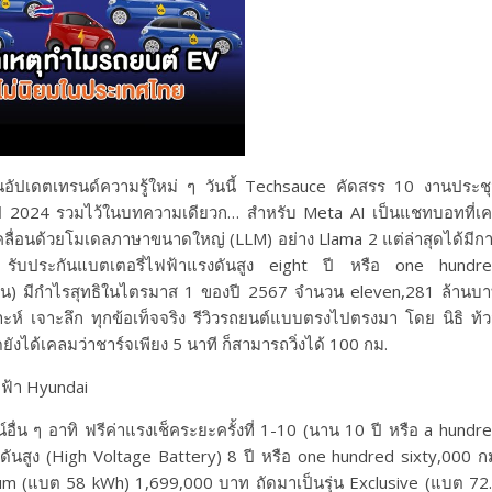
ั่นอัปเดตเทรนด์ความรู้ใหม่ ๆ วันนี้ Techsauce คัดสรร 10 งานประช
ปี 2024 รวมไว้ในบทความเดียวก… สำหรับ Meta AI เป็นแชทบอทที่เ
เคลื่อนด้วยโมเดลภาษาขนาดใหญ่ (LLM) อย่าง Llama 2 แต่ล่าสุดได้มีก
รับประกันแบตเตอรี่ไฟฟ้าแรงดันสูง eight ปี หรือ one hundr
หาชน) มีกำไรสุทธิในไตรมาส 1 ของปี 2567 จำนวน eleven,281 ล้านบ
ราะห์ เจาะลึก ทุกข้อเท็จจริง รีวิวรถยนต์แบบตรงไปตรงมา โดย นิธิ ท้
ังได้เคลมว่าชาร์จเพียง 5 นาที ก็สามารถวิ่งได้ 100 กม.
ื่น ๆ อาทิ ฟรีค่าแรงเช็คระยะครั้งที่ 1-10 (นาน 10 ปี หรือ a hundr
งดันสูง (High Voltage Battery) 8 ปี หรือ one hundred sixty,000 ก
ium (แบต 58 kWh) 1,699,000 บาท ถัดมาเป็นรุ่น Exclusive (แบต 72