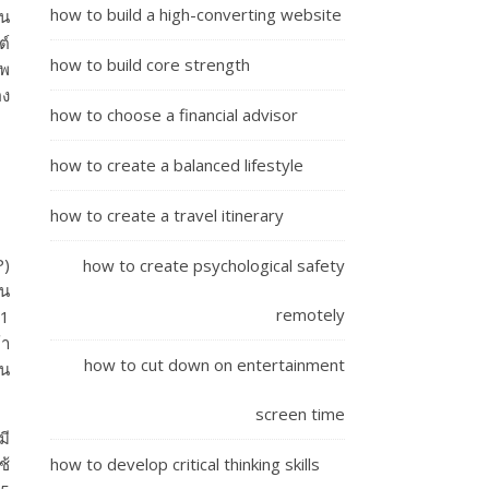
how to build a high-converting website
าน
ต์
how to build core strength
าพ
อง
how to choose a financial advisor
how to create a balanced lifestyle
how to create a travel itinerary
P)
how to create psychological safety
ัน
remotely
81
้า
how to cut down on entertainment
าน
screen time
มี
ช้
how to develop critical thinking skills