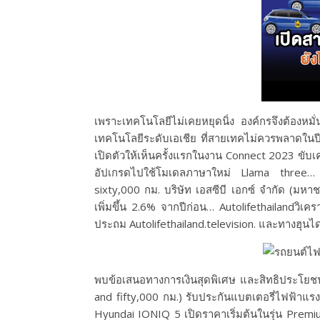
เพราะเทคโนโลยีไม่เคยหยุดนิ่ง องค์กรจึงต้องหม
เทคโนโลยีระดับเอเชีย ที่สายเทคไม่ควรพลาดใน
เปิดตัวให้เห็นครั้งแรกในงาน Connect 2023 ขับ
อัปเกรดไปใช้โมเดลภาษาใหม่ Llama three… 
sixty,000 กม. บริษัท เอสซีบี เอกซ์ จำกัด (ม
เพิ่มขึ้น 2.6% จากปีก่อน… Autolifethailandวิเค
ประถม Autolifethailand.television. และทางฮุนไดย
พบข้อเสนอทางการเงินสุดพิเศษ และสิทธิประโยชน์อ
and fifty,000 กม.) รับประกันแบตเตอรี่ไฟฟ้าแร
Hyundai IONIQ 5 เปิดราคาเริ่มต้นในรุ่น Prem