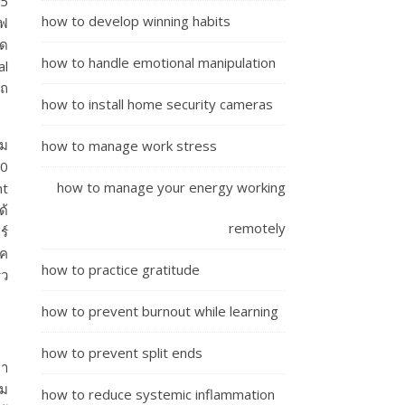
95
how to develop winning habits
ไฟ
ุด
how to handle emotional manipulation
al
รถ
how to install home security cameras
ฉม
how to manage work stress
80
how to manage your energy working
nt
ด้
remotely
ร์
์ค
how to practice gratitude
็ว
how to prevent burnout while learning
how to prevent split ends
คา
ยม
how to reduce systemic inflammation