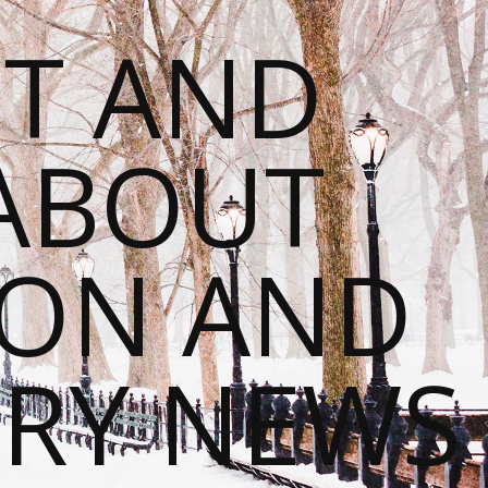
T AND
 ABOUT
ION AND
RY NEWS