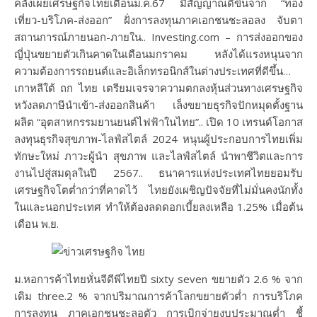
คลังเผยเศรษฐกิจไทยเดือนม.ค.67 มีสัญญาณดีขึ้นจาก “ท่อง
เที่ยว-บริโภค-ส่งออก” ฝั่งการลงทุนภาคเอกชนชะลอลง จับตา
สถานการณ์ภายนอก-ภายใน.. Investing.com – การส่งออกของ
ญี่ปุ่นขยายตัวเกินคาดในเดือนมกราคม หลังได้แรงหนุนจาก
ความต้องการรถยนต์และอิเล็กทรอนิกส์ในต่างประเทศที่ดีขึ้น…
เกาหลีใต้ ถก ไทย เตรียมเจรจาความตกลงหุ้นส่วนทางเศรษฐกิจ
หวังลดภาษีนำเข้า-ส่งออกสินค้า เล็งขยายธุรกิจปักหมุดตั้งฐาน
ผลิต “อุตสาหกรรมยานยนต์ไฟฟ้าในไทย”.. เปิด 10 เทรนด์โอกาส
ลงทุนธุรกิจสุขภาพ-ไลฟ์สไตล์ 2024 หนุนผู้ประกอบการไทยเพิ่ม
ทักษะใหม่ ภาวะผู้นำ สุขภาพ และไลฟ์สไตล์ นำพาชีวิตและการ
งานไปสู่สมดุลในปี 2567.. ธนาคารแห่งประเทศไทยยอมรับ
เศรษฐกิจโตต่ำกว่าที่คาดไว้ ไทยยังเผชิญปัจจัยที่ไม่มั่นคงนักทั้ง
ในและนอกประเทศ ทำให้ต้องลดดอกเบี้ยลงเหลือ 1.25% เมื่อต้น
เดือน พ.ย.
ม.หอการค้าไทยหั่นจีดีพีไทยปี sixty seven ขยายตัว 2.6 % จาก
เดิม three.2 % จากปริมาณการค้าโลกขยายตัวต่ำ การบริโภค
การลงทุน ภาคเอกชนชะลอตัว การเบิกจ่ายงบประมาณต่ำ ชี้