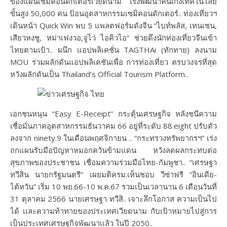
ของแผนเซมิคอนดักเตอร์เวียดนาม เร่งพัฒนาคนเก่งเทคโนโลยี
ขั้นสูง 50,000 คน ป้อนอุตสาหกรรมเซมิคอนดักเตอร์.. ท่องเที่ยวฯ
เดินหน้า Quick Win พบ 5 แพลตฟอร์มดังจีน “ไบท์พลัส, เทนเซน,
เสียวหงชู, หม่าเฟงวอ,จูไว่ ไอคิวไอ” ช่วยดึงนักท่องเที่ยวจีนเข้า
ไทยตามเป้า.. ผนึก แอปพลิเคชั่น TAGTHAi (ทักทาย) ลงนาม
MOU ร่วมผลักดันแอปพลิเคชันเพื่อ การท่องเที่ยว ครบวงจรที่สุด
หวังผลักดันเป็น Thailand’s Official Tourism Platform..
เอกชนหนุน “Easy E-Receipt” กระตุ้นเศรษฐกิจ หลังชนีความ
เชื่อมั่นภาคอุตสาหกรรมธันวาคม 66 อยู่ที่ระดับ 88.eight ปรับตัว
ลงจาก ninety.9 ในเดือนพฤศจิกายน .. “กระทรวงทรัพยากรฯ” เร่ง
ถกแผนรับมือปัญหาหมอกควันข้ามแดน หวังลดผลกระทบต่อ
สุขภาพของประชาชน เชื่อมความร่วมมือไทย-กัมพูชา.. “เศรษฐา
ทวีสิน นายกรัฐมนตรี” เผยมติครม.เห็นชอบ วีซ่าฟรี “อินเดีย-
ไต้หวัน” เริ่ม 10 พย.66-10 พ.ค.67 รวมเป็นเวลานาน 6 เดือนวันที่
31 ตุลาคม 2566 นายเศรษฐา ทวีสิ.. เจาะลึกโอกาส ความเป็นไป
ได้ เเละความท้าทายของประเทศเวียดนาม กับเป้าหมายไปสู่การ
เป็นประเทศเศรษฐกิจพัฒนาเเล้ว ในปี 2050..