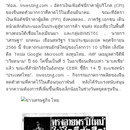
“ท่องเ.. Investing.com – อัตราเงินเฟ้อดัชนีราคาผู้บริโภค (CPI)
ของจีนหดตัวมากกว่าที่คาดไว้ในเดือนมีนาคม ขณะที่อัตรา
เงินเฟ้อดัชนีราคาผู้ผลิต (PPI) ยังคงลดลง… ภาครัฐ-เอกชน เดิน
หน้าผลักดันระนองเป็นประตูสู่ทางการค้า ขนส่ง ท่องเที่ยวในพื้นที่
ทางตอนใต้เชื่อมโยงเมียนมา และกลุ่มBIMSTEC .. นายกฯ
“เศรษฐา” ยกคณะ เยือนสหรัฐฯ ร่วมประชุมเอเปค พฤศจิกายน
2566 นี้ จับตาถกเอกชนยักษ์ใหญ่ของโลกกว่า 10 บริษัท เล็งปิด
ดีล Tesla Google Microsoft ลงทุนไทย.. IMF เผยมูลค่าจีดีพี
“เวียดนาม” ปี 66 โตขึ้นเป็นที่ 5 ในอาเซียนเทียบเท่า “มาเลเซีย”
แล้ว ขณะที่สำนักวิจัยในอังกฤษ CEBR ชี้อีก 14 ปี จะแซงหน้า
“ประเทศไทย”.. Investing.com – กิจกรรมภาคการผลิตของจีน
หดตัวตามที่คาดไว้ในเดือนกุมภาพันธ์ หลังได้รับแรงสนับสนุน
จากความต้องการที่เพิ่มขึ้นเพียงเล็กน้อยในช่วงวันหยุดตรุษจีน…