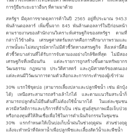
การกู้ยืมระยะยาวอื่นๆ ที่ตามมาด้วย
สหรัฐฯ มีดุลการขาดดุลการค้าในปี 2565 อยู่ที่ประมาณ 945.3
พันล้านดอลลาร์ เพิ่มขึ้นจาก 845 พันล้านดอลลาร์ในปีก่อนหน้า
ตามรายงานของสำนักงานวิเคราะห์เศรษฐกิจของสหรัฐฯ ตามที่
กล่าวไว้ข้างต้น เศรษฐศาสตร์มหภาคคือการศึกษาภาพรวมและ
ภาพนั้นจะไม่สมบูรณ์หากไม่มีตัวชี้วัดทางเศรษฐกิจ สิ่งเหล่านี้คือ
ตัวชี้วัดบางส่วนที่ได้รับการจับตามองอย่างใกล้ชิดที่สุด ไม่มีสอง
เศรษฐกิจที่เหมือนกัน แต่ละรายการถูกสร้างขึ้นตามทรัพยากร
วัฒนธรรม กฎหมาย ประวัติศาสตร์ และภูมิศาสตร์ของตนเอง
แต่ละคนมีวิวัฒนาการตามตัวเลือกและการกระทำของผู้เข้าร่วม
30% แรกใช้ขุดบ่อ (สามารถเลี้ยงปลาและปลูกพืชน้ำ เช่น ผักบุ้ง
ได้) เหนือสระสามารถสร้างเล้าไก่ได้ และตามแนวริมสระน้ำก็
สามารถปลูกต้นไม้ยืนต้นที่ไม่ต้องใช้น้ำมากได้ ในแต่ละชุมชน
ควรมีสวัสดิการและบริการที่จำเป็น เช่น ศูนย์สุขภาพเมื่อเจ็บป่วย
หรือกองทุนที่ให้สินเชื่อเพื่อใช้ในการดำเนินกิจกรรมในชุมชน
30% แรกกำหนดให้เป็นบ่อเก็บน้ำฝนในช่วงฤดูฝน ส่วนช่วงฤดู
แล้งจะทำหน้าที่จัดหาน้ำเพื่อปลูกพืชและเลี้ยงสัตว์น้ำและพืชน้ำ