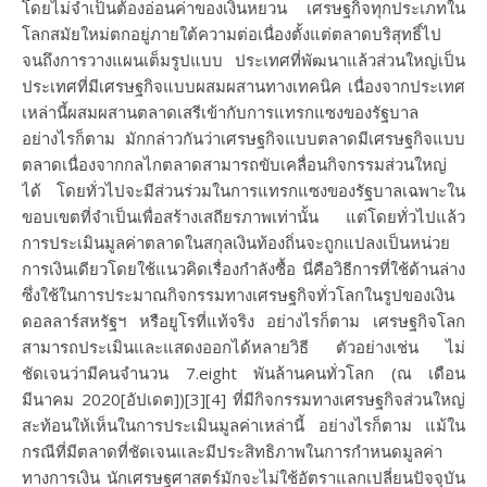
โดยไม่จำเป็นต้องอ่อนค่าของเงินหยวน เศรษฐกิจทุกประเภทใน
โลกสมัยใหม่ตกอยู่ภายใต้ความต่อเนื่องตั้งแต่ตลาดบริสุทธิ์ไป
จนถึงการวางแผนเต็มรูปแบบ ประเทศที่พัฒนาแล้วส่วนใหญ่เป็น
ประเทศที่มีเศรษฐกิจแบบผสมผสานทางเทคนิค เนื่องจากประเทศ
เหล่านี้ผสมผสานตลาดเสรีเข้ากับการแทรกแซงของรัฐบาล
อย่างไรก็ตาม มักกล่าวกันว่าเศรษฐกิจแบบตลาดมีเศรษฐกิจแบบ
ตลาดเนื่องจากกลไกตลาดสามารถขับเคลื่อนกิจกรรมส่วนใหญ่
ได้ โดยทั่วไปจะมีส่วนร่วมในการแทรกแซงของรัฐบาลเฉพาะใน
ขอบเขตที่จำเป็นเพื่อสร้างเสถียรภาพเท่านั้น แต่โดยทั่วไปแล้ว
การประเมินมูลค่าตลาดในสกุลเงินท้องถิ่นจะถูกแปลงเป็นหน่วย
การเงินเดียวโดยใช้แนวคิดเรื่องกำลังซื้อ นี่คือวิธีการที่ใช้ด้านล่าง
ซึ่งใช้ในการประมาณกิจกรรมทางเศรษฐกิจทั่วโลกในรูปของเงิน
ดอลลาร์สหรัฐฯ หรือยูโรที่แท้จริง อย่างไรก็ตาม เศรษฐกิจโลก
สามารถประเมินและแสดงออกได้หลายวิธี ตัวอย่างเช่น ไม่
ชัดเจนว่ามีคนจำนวน 7.eight พันล้านคนทั่วโลก (ณ เดือน
มีนาคม 2020[อัปเดต])[3][4] ที่มีกิจกรรมทางเศรษฐกิจส่วนใหญ่
สะท้อนให้เห็นในการประเมินมูลค่าเหล่านี้ อย่างไรก็ตาม แม้ใน
กรณีที่มีตลาดที่ชัดเจนและมีประสิทธิภาพในการกำหนดมูลค่า
ทางการเงิน นักเศรษฐศาสตร์มักจะไม่ใช้อัตราแลกเปลี่ยนปัจจุบัน