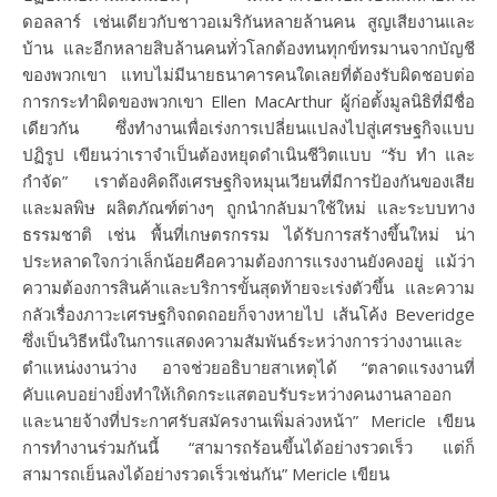
ดอลลาร์ เช่นเดียวกับชาวอเมริกันหลายล้านคน สูญเสียงานและ
บ้าน และอีกหลายสิบล้านคนทั่วโลกต้องทนทุกข์ทรมานจากบัญชี
ของพวกเขา แทบไม่มีนายธนาคารคนใดเลยที่ต้องรับผิดชอบต่อ
การกระทำผิดของพวกเขา Ellen MacArthur ผู้ก่อตั้งมูลนิธิที่มีชื่อ
เดียวกัน ซึ่งทำงานเพื่อเร่งการเปลี่ยนแปลงไปสู่เศรษฐกิจแบบ
ปฏิรูป เขียนว่าเราจำเป็นต้องหยุดดำเนินชีวิตแบบ “รับ ทำ และ
กำจัด” เราต้องคิดถึงเศรษฐกิจหมุนเวียนที่มีการป้องกันของเสีย
และมลพิษ ผลิตภัณฑ์ต่างๆ ถูกนำกลับมาใช้ใหม่ และระบบทาง
ธรรมชาติ เช่น พื้นที่เกษตรกรรม ได้รับการสร้างขึ้นใหม่ น่า
ประหลาดใจกว่าเล็กน้อยคือความต้องการแรงงานยังคงอยู่ แม้ว่า
ความต้องการสินค้าและบริการขั้นสุดท้ายจะเร่งตัวขึ้น และความ
กลัวเรื่องภาวะเศรษฐกิจถดถอยก็จางหายไป เส้นโค้ง Beveridge
ซึ่งเป็นวิธีหนึ่งในการแสดงความสัมพันธ์ระหว่างการว่างงานและ
ตำแหน่งงานว่าง อาจช่วยอธิบายสาเหตุได้ “ตลาดแรงงานที่
คับแคบอย่างยิ่งทำให้เกิดกระแสตอบรับระหว่างคนงานลาออก
และนายจ้างที่ประกาศรับสมัครงานเพิ่มล่วงหน้า” Mericle เขียน
การทำงานร่วมกันนี้ “สามารถร้อนขึ้นได้อย่างรวดเร็ว แต่ก็
สามารถเย็นลงได้อย่างรวดเร็วเช่นกัน” Mericle เขียน