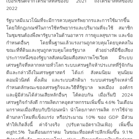
เปอร์เซ็นต์จากไตรมาสที่สี่ของปี 2021 ถึงไตรมาสที่สี่ของปี
2022
รัฐบาลมีแนวโน้มที่จะมีการควบคุมทรัพยากรและการใช้มากขึ้น
โดยให้กฎเกณฑ์ในการใช้ทรัพยากรและปริมาณที่จะใช้ สมาชิก
ในชุมชนต้องพึ่งพารัฐบาลในด้านอาหาร การดูแลสุขภาพ และข้อ
กำหนดอื่นๆ โดยพื้นฐานแล้วแรงงานถูกควบคุมโดยบุคคลใน
ขณะที่ที่ดินและทุนถูกควบคุมโดยรัฐบาล ตัวอย่างที่มีชื่อเสียง
ประการหนึ่งของรัฐบาลสังคมนิยมคือสหภาพโซเวียต มีระบบ
เศรษฐกิจที่หลากหลายทั่วโลก ระบบเศรษฐกิจห้าประเภทที่รู้จักกัน
ดีและกล่าวถึงในเศรษฐศาสตร์ ได้แก่ สังคมนิยม ทุนนิยม
คอมมิวนิสต์ ดั้งเดิม และระบบศักดินา ระบบเศรษฐกิจเหล่านี้
กำหนดลักษณะของเศรษฐกิจและวิธีที่รัฐบาล พลเมือง องค์กร
และผู้มีส่วนได้ส่วนเสียหลักอื่นๆ โต้ตอบกัน เมื่อเริ่มปี 2024
เศรษฐกิจกำลังดี การผลิตภาคอุตสาหกรรมเพิ่มขึ้น 4.6% ในเดือน
มกราคมเมื่อเทียบกับปีก่อนหน้า นำโดยภาคการผลิต การใช้จ่าย
ด้านกลาโหมที่แข็งแกร่ง หรือประมาณ 10% ของ GDP มีส่วน
ทำให้เกิดสิ่งนี้ ค่าจ้างจริง (ปรับตามอัตราเงินเฟ้อ) เพิ่มขึ้น
eight.5% ในเดือนมกราคม ในขณะที่ยอดค้าปลีกเพิ่มขึ้น 9.1%