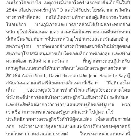
อเมริกาได้อย่างไร เหตุการณ์น่าตกใจครั้งแรกของจีนเกิดขึ้นในปี
2544 เมื่อประเทศเข้าสู่ WTO และได้รับประโยชน์จากการกีดกัน
ทางการค้าที่ลดลง ก่อให้เกิดความท้าทายต่อผู้ผลิตชาวตะวันตก
ในอเมริกา บางภูมิภาคและบางภาคส่วนได้รับผลกระทบอย่าง
หนัก ยุโรปเริ่มผ่อนคลายลง ส่วนหนึ่งเป็นเพราะความตื่นตระหนก
นี้เกิดขึ้นพร้อมกับการที่ประเทศในยุโรปกลางและตะวันออกเข้าสู่
สหภาพยุโรป การพัฒนาอย่างรวดเร็วของสมาชิกใหม่ล่าสุดของ
สหภาพยุโรปสนับสนุนการเติบโตของผลิตภาพของกลุ่ม และสร้าง
ความต้องการสินค้าจากตะวันตก พื้นฐานทางทฤษฎีสำหรับ
เศรษฐกิจแบบตลาดได้รับการพัฒนาโดยนักเศรษฐศาสตร์คลาส
สิก เช่น Adam Smith, David Ricardo และ Jean-Baptiste Say ผู้
สนับสนุนตลาดเสรีเสรีนิยมคลาสสิกเหล่านี้เชื่อว่า “มือที่มองไม่
เห็น” ของแรงจูงใจในการทำกำไรและสิ่งจูงใจของตลาดโดย
ทั่วไปจะชี้นำการตัดสินใจทางเศรษฐกิจในเส้นทางที่มีประสิทธิผล
และประสิทธิผลมากกว่าการวางแผนเศรษฐกิจของรัฐบาล พวก
เขาเชื่อว่าการแทรกแซงของรัฐบาลมักจะนำไปสู่ความไร้
ประสิทธิภาพทางเศรษฐกิจซึ่งทำให้ผู้คนแย่ลง เพื่อส่งเสริมการส่ง
ออก หน่วยงานของรัฐหลายแห่งเผยแพร่การศึกษาเศรษฐศาสตร์
บนเว็บตามภาคส่วนและประเทศ ในบรรดาหน่วยงานเหล่านี้