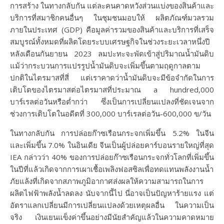
การสร้าง ในทางกลับกัน แต่ละคนคาดหวังส่วนแบ่งของสินค้าและ
บริการที่สมาชิกคนอื่นๆ ในชุมชนมอบให้ ผลิตภัณฑ์มวลรวม
ภายในประเทศ (GDP) คือมูลค่ารวมของสินค้าและบริการที่เสร็จ
สมบูรณ์ทั้งหมดที่ผลิตโดยระบบเศรษฐกิจในช่วงระยะเวลาหนึ่งปี
หลังเดือนกันยายน 2023 ลมปะทะจะพัดเข้าสู่ปริมาณน้ำมันดิบ
แม้ว่ากระบวนการแปรรูปน้ำมันดิบจะเพิ่มขึ้นตามฤดูกาลตาม
ปกติในไตรมาสที่สี่ แต่เราคาดว่าน้ำมันดิบจะมีข้อจำกัดในการ
เติบโตของไตรมาสต่อไตรมาสที่ประมาณ a hundred,000
บาร์เรลต่อวันหรือต่ำกว่า ซึ่งเป็นการเปลี่ยนแปลงที่ชัดเจนจาก
ช่วงการเติบโตในอดีตที่ 300,000 บาร์เรลต่อวัน-600,000 ข/วัน
ในทางกลับกัน การปล่อยก๊าซเรือนกระจกเพิ่มขึ้น 5.2% ในจีน
และเพิ่มขึ้น 7.0% ในอินเดีย จีนเป็นผู้ปล่อยคาร์บอนรายใหญ่ที่สุด
IEA กล่าวว่า 40% ของการปล่อยก๊าซเรือนกระจกทั่วโลกที่เพิ่มขึ้น
ในปีที่แล้วเกิดจากการเผาเชื้อเพลิงฟอสซิลเพื่อทดแทนพลังงานน้ำ
ภัยแล้งที่เกิดจากสภาพภูมิอากาศส่งผลให้ความสามารถในการ
ผลิตไฟฟ้าพลังน้ำลดลง นับจากนี้ไป นี่อาจเป็นปัญหาร้ายแรง แต่
อัตราแลกเปลี่ยนมีการเปลี่ยนแปลงด้วยเหตุผลอื่น ในความเป็น
จริง เงินเยนแข็งค่าขึ้นอย่างมีนัยสำคัญแล้วในความคาดหมาย