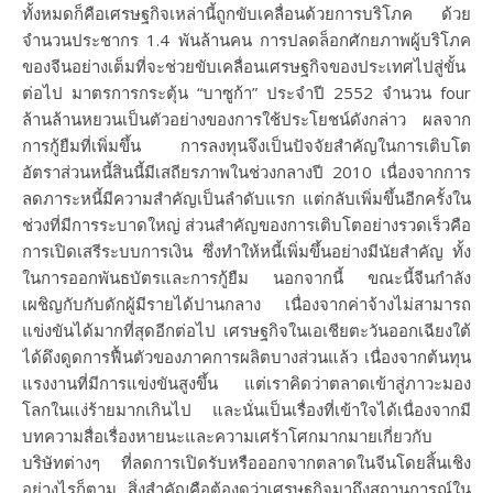
ทั้งหมดก็คือเศรษฐกิจเหล่านี้ถูกขับเคลื่อนด้วยการบริโภค ด้วย
จำนวนประชากร 1.4 พันล้านคน การปลดล็อกศักยภาพผู้บริโภค
ของจีนอย่างเต็มที่จะช่วยขับเคลื่อนเศรษฐกิจของประเทศไปสู่ขั้น
ต่อไป มาตรการกระตุ้น “บาซูก้า” ประจำปี 2552 จำนวน four
ล้านล้านหยวนเป็นตัวอย่างของการใช้ประโยชน์ดังกล่าว ผลจาก
การกู้ยืมที่เพิ่มขึ้น การลงทุนจึงเป็นปัจจัยสำคัญในการเติบโต
อัตราส่วนหนี้สินนี้มีเสถียรภาพในช่วงกลางปี ​​2010 เนื่องจากการ
ลดภาระหนี้มีความสำคัญเป็นลำดับแรก แต่กลับเพิ่มขึ้นอีกครั้งใน
ช่วงที่มีการระบาดใหญ่ ส่วนสำคัญของการเติบโตอย่างรวดเร็วคือ
การเปิดเสรีระบบการเงิน ซึ่งทำให้หนี้เพิ่มขึ้นอย่างมีนัยสำคัญ ทั้ง
ในการออกพันธบัตรและการกู้ยืม นอกจากนี้ ขณะนี้จีนกำลัง
เผชิญกับกับดักผู้มีรายได้ปานกลาง เนื่องจากค่าจ้างไม่สามารถ
แข่งขันได้มากที่สุดอีกต่อไป เศรษฐกิจในเอเชียตะวันออกเฉียงใต้
ได้ดึงดูดการฟื้นตัวของภาคการผลิตบางส่วนแล้ว เนื่องจากต้นทุน
แรงงานที่มีการแข่งขันสูงขึ้น แต่เราคิดว่าตลาดเข้าสู่ภาวะมอง
โลกในแง่ร้ายมากเกินไป และนั่นเป็นเรื่องที่เข้าใจได้เนื่องจากมี
บทความสื่อเรื่องหายนะและความเศร้าโศกมากมายเกี่ยวกับ
บริษัทต่างๆ ที่ลดการเปิดรับหรือออกจากตลาดในจีนโดยสิ้นเชิง
อย่างไรก็ตาม สิ่งสำคัญคือต้องดูว่าเศรษฐกิจมาถึงสถานการณ์ใน