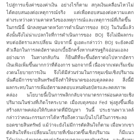
ไปสู่การแข็งค่าของค่าเงิน อย่างไรก็ตาม สกุลเงินเคลื่อนไหวไม่
ได้ตอบสนองต่อเหตุการณ์จริง แต่เพื่อตอบสนองต่อความแตก
ต่างระหว่างความคาดหวังของเหตุการณ์และเหตุการณ์ที่เกิดขึ้น
ในกรณีนี้ นักลงทุนคาดหวังการดำเนินการของ BOJ ในวันนี้แล้ว
ดังนั้นจึงไม่น่าแปลกใจที่การดำเนินการของ BOJ จึงไม่มีผลกระ
ทบต่ออัตราแลกเปลี่ยน นับจากนี้ อูเอดะกล่าวว่า BOJ จะยังคงมี
ตัวเลือกในการลดอัตราดอกเบี้ยอีกครั้งหากเศรษฐกิจอ่อนแอลง
อย่างมาก ในทางกลับกัน ก็ยินดีที่จะขึ้นอัตราต่อไปหากอัตรา
เงินเฟ้อเพิ่มขึ้นมากกว่าที่ต้องการ นอกจากนี้ เนื่องจากเฟดเริ่มเข้ม
งวดนโยบายการเงิน จึงได้มีส่วนร่วมในการคุมเข้มเชิงปริมาณ
นั่นคือมีการขายสินทรัพย์จึงทำให้ขนาดของงบดุลลดลง สิ่งนี้มี
ผลกระทบในการเพิ่มอัตราผลตอบแทนพันธบัตรและลดสภาพ
คล่อง นโยบายนี้เป็นการพลิกกลับจากมาตรการผ่อนคลายเชิง
ปริมาณในช่วงที่เกิดโรคระบาด เมื่องบดุลของ Fed พุ่งสูงขึ้นเพื่อ
สร้างสภาพคล่องให้กับตลาดที่มีปัญหา วันนี้ ประธานพาวเวลล์
กล่าวว่าคณะกรรมการได้หารือถึงความเป็นไปได้ในการชะลอ
ยอดขายสินทรัพย์ แม้ว่าจะยังไม่มีการตัดสินใจก็ตาม เมื่อพวกเขา
ตัดสินใจที่จะเปลี่ยนนโยบายที่เข้มงวดขึ้นเชิงปริมาณ ก็มีแนว
โน้มว่าจะส่งผลกระทบต่ออัตราผลตอบแทนพันธบัตร และต้นทุน