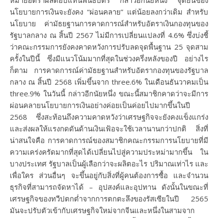
หมายอัตราผลตอบแทนพันธบัตร กล่าวอีกนัยหนึ่ง จุดยืนของ
นโยบายการเงินจะยังคง “ผ่อนคลาย” แต่น้อยลงกว่าเดิม สำหรับ
นโยบาย ค่ามัธยฐานการคาดการณ์สำหรับอัตราเงินกองทุนของ
รัฐบาลกลาง ณ สิ้นปี 2567 ไม่มีการเปลี่ยนแปลงที่ 4.6% ซึ่งบ่งชี้
ว่าคณะกรรมการยังคงคาดหวังการปรับลดจุดพื้นฐาน 25 จุดสาม
ครั้งในปีนี้ ซึ่งมีแนวโน้มมากที่สุดในช่วงครึ่งหลังของปี อย่างไร
ก็ตาม การคาดการณ์ค่ามัธยฐานสำหรับอัตรากองทุนของรัฐบาล
กลาง ณ สิ้นปี 2568 เพิ่มขึ้นจาก three.6% ในเดือนธันวาคมเป็น
three.9% ในวันนี้ กล่าวอีกนัยหนึ่ง ขณะนี้สมาชิกคาดว่าจะมีการ
ผ่อนคลายนโยบายการเงินอย่างค่อยเป็นค่อยไปมากขึ้นในปี
2568 ซึ่งสะท้อนถึงความคาดหวังว่าเศรษฐกิจจะยังคงแข็งแกร่ง
และส่งผลให้แรงกดดันด้านเงินเฟ้อจะใช้เวลานานกว่าปกติ สิ่งที่
น่าสนใจคือ การคาดการณ์ของสมาชิกคณะกรรมการนโยบายที่มี
ความเคร่งครัดมากที่สุดได้เปลี่ยนไปสู่ความประหม่ามากขึ้น ใน
บางประเทศ รัฐบาลเป็นผู้เลือกว่าจะผลิตอะไร ปริมาณเท่าไร และ
เพื่อใคร ส่วนอื่นๆ จะขึ้นอยู่กับสิ่งที่ผู้คนต้องการซื้อ และจำนวน
ธุรกิจที่สามารถจัดหาได้ – อุปสงค์และอุปทาน ดังนั้นในขณะที่
เศรษฐกิจของทวีปตกต่ำจากการตกตะลึงของรัสเซียในปี 2565
มันจะปรับตัวเข้ากับเศรษฐกิจใหม่จากจีนและหนึ่งในสามจาก