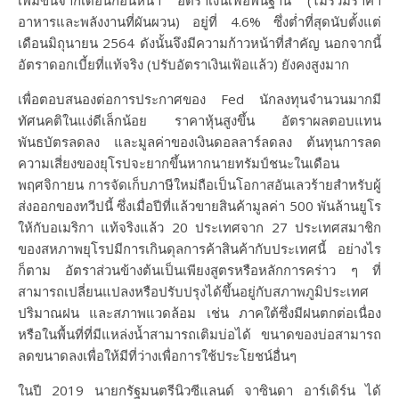
เพิ่มขึ้นจากเดือนก่อนหน้า อัตราเงินเฟ้อพื้นฐาน (ไม่รวมราคา
อาหารและพลังงานที่ผันผวน) อยู่ที่ 4.6% ซึ่งต่ำที่สุดนับตั้งแต่
เดือนมิถุนายน 2564 ดังนั้นจึงมีความก้าวหน้าที่สำคัญ นอกจากนี้
อัตราดอกเบี้ยที่แท้จริง (ปรับอัตราเงินเฟ้อแล้ว) ยังคงสูงมาก
เพื่อตอบสนองต่อการประกาศของ Fed นักลงทุนจำนวนมากมี
ทัศนคติในแง่ดีเล็กน้อย ราคาหุ้นสูงขึ้น อัตราผลตอบแทน
พันธบัตรลดลง และมูลค่าของเงินดอลลาร์ลดลง ต้นทุนการลด
ความเสี่ยงของยุโรปจะยากขึ้นหากนายทรัมป์ชนะในเดือน
พฤศจิกายน การจัดเก็บภาษีใหม่ถือเป็นโอกาสอันเลวร้ายสำหรับผู้
ส่งออกของทวีปนี้ ซึ่งเมื่อปีที่แล้วขายสินค้ามูลค่า 500 พันล้านยูโร
ให้กับอเมริกา แท้จริงแล้ว 20 ประเทศจาก 27 ประเทศสมาชิก
ของสหภาพยุโรปมีการเกินดุลการค้าสินค้ากับประเทศนี้ อย่างไร
ก็ตาม อัตราส่วนข้างต้นเป็นเพียงสูตรหรือหลักการคร่าว ๆ ที่
สามารถเปลี่ยนแปลงหรือปรับปรุงได้ขึ้นอยู่กับสภาพภูมิประเทศ
ปริมาณฝน และสภาพแวดล้อม เช่น ภาคใต้ซึ่งมีฝนตกต่อเนื่อง
หรือในพื้นที่ที่มีแหล่งน้ำสามารถเติมบ่อได้ ขนาดของบ่อสามารถ
ลดขนาดลงเพื่อให้มีที่ว่างเพื่อการใช้ประโยชน์อื่นๆ
ในปี 2019 นายกรัฐมนตรีนิวซีแลนด์ จาซินดา อาร์เดิร์น ได้