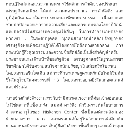
ทฤษฎีใหม่เสนอแนะว่าเกษตรกรใช้หลักการสำคัญของปรัชญา
เศรษฐกิจพอเพียง ได้แก่ ความพอประมาณ การคำนึงถึง และ
ภูมิคุ้มกันตนเองในการประกอบอาชีพเกษตรกรรม เนื่องจากจะ
ช่วยปกป้องพวกเขาจากความเสี่ยงและผลกระทบของโลกาภิวัตน์
และปัจจัยที่ไม่สามารถควบคุมได้อื่นๆ ในการทำการเกษตรของ
พวกเขา . ในระดับบุคคล ทุกคนสามารถนำหลักปรัชญาของ
เศรษฐกิจพอเพียงมาปฏิบัติได้โดยการยึดถือทางสายกลาง การ
ตระหนักรู้ถึงคุณธรรมและความซื่อสัตย์ถือเป็นสิ่งสำคัญสำหรับ
ประชาชนและเจ้าหน้าที่ของรัฐด้วย เศรษฐศาสตร์ในฐานะสาขา
วิชาศึกษาได้รับความสนใจจากนักปรัชญาในสมัยกรีกโบราณ
โดยเฉพาะอริสโตเติล แต่การศึกษาเศรษฐศาสตร์สมัยใหม่เริ่มต้น
ขึ้นในยุโรปในศตวรรษที่ 18 โดยเฉพาะอย่างยิ่งในสกอตแลนด์
และฝรั่งเศส
“นายจ้างกำลังจ้างงานราวกับว่ามีตลาดแรงงานที่ค่อนข้างอ่อนแอ
ไม่ใช่ตลาดที่แข็งแกร่ง” แมตต์ ดาร์ลิง นักวิเคราะห์นโยบายการ
จ้างงานอาวุโสของ Niskanen Center ซึ่งเป็นองค์กรคลังสมอง
ฝ่ายกลางขวา กล่าว ตลาดรถยนต์ก็อยู่ในสถานการณ์เดียวกัน
ยานพาหนะมีราคาแพง เงินกู้ยืมกำลังยากขึ้นเรื่อยๆ และแม้ว่าคุณ