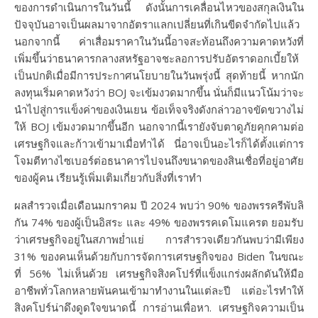
ของการดำเนินการในวันนี้ ดังนั้นการเคลื่อนไหวของสกุลเงินใน
ปัจจุบันอาจเป็นผลมาจากอัตราแลกเปลี่ยนที่เกินขีดจำกัดไปแล้ว
นอกจากนี้ ค่าเสื่อมราคาในวันนี้อาจสะท้อนถึงความคาดหวังที่
เพิ่มขึ้นว่าธนาคารกลางสหรัฐอาจชะลอการปรับอัตราดอกเบี้ยให้
เป็นปกติเมื่อมีการประกาศนโยบายในวันพรุ่งนี้ สุดท้ายนี้ หากนัก
ลงทุนเริ่มคาดหวังว่า BOJ จะเข้มงวดมากขึ้น นั่นก็มีแนวโน้มว่าจะ
นำไปสู่การแข็งค่าของเงินเยน ข้อเท็จจริงดังกล่าวอาจขัดขวางไม่
ให้ BOJ เข้มงวดมากขึ้นอีก นอกจากนี้เรายังจับตาดูภัยคุกคามต่อ
เศรษฐกิจและก้าวเข้ามาเมื่อทำได้ นี่อาจเป็นอะไรก็ได้ตั้งแต่การ
โจมตีทางไซเบอร์ต่อธนาคารไปจนถึงขนาดของสินเชื่อที่อยู่อาศัย
ของผู้คน เรียนรู้เพิ่มเติมเกี่ยวกับสิ่งที่เราทำ
ผลสำรวจเมื่อเดือนมกราคม ปี 2024 พบว่า 90% ของพรรครีพับลิ
กัน 74% ของผู้เป็นอิสระ และ 49% ของพรรคเดโมแครต ยอมรับ
ว่าเศรษฐกิจอยู่ในสภาพย่ำแย่ การสำรวจเดียวกันพบว่ามีเพียง
31% ของคนเห็นด้วยกับการจัดการเศรษฐกิจของ Biden ในขณะ
ที่ 56% ไม่เห็นด้วย เศรษฐกิจสิงคโปร์ที่แข็งแกร่งผลักดันให้มือ
อาชีพทั่วโลกหลายพันคนเข้ามาทำงานในแต่ละปี แต่อะไรทำให้
สิงคโปร์น่าดึงดูดใจขนาดนี้ การอ่านเพื่อหา. เศรษฐกิจความเป็น