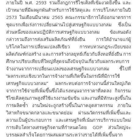
ภายในปี พ.ศ. 2593 รวมถึงกฎการรีไซเคิลที่เข้มงวดยิ่งขึ้น และ
เป้าหมายที่มีผลผูกพันสำหรับการใช้วัสดุและ การบริโภคภายในปี
2573 ในเดือนมีนาคม 2565 คณะกรรมาธิการได้ออกมาตรการ
ชุดแรกเพื่อเร่งการเปลี่ยนผ่านไปสู่เศรษฐกิจแบบวงกลม ซึ่งเป็น
ส่วนหนึ่งของแผนปฏิบัติการเศรษฐกิจแบบวงกลม ข้อเสนอดัง
กล่าวรวมถึงการส่งเสริมผลิตภัณฑ์ที่ยั่งยืน การให้อำนาจแก่ผู้
บริโภคในการเปลี่ยนแปลงสีเขียว การทบทวนกฎระเบียบของ
ผลิตภัณฑ์ก่อสร้าง และการสร้างกลยุทธ์เกี่ยวกับสิ่งทอที่ยั่งยืน การ
ศึกษาเปรียบเทียบที่ใหญ่ที่สุดจนถึงปัจจุบันเกี่ยวกับผลกระทบการ
จ้างงานจากการเปลี่ยนแปลงของเศรษฐกิจแบบวงกลม ชี้ไปที่
“ผลกระทบเชิงบวกในการจ้างงานที่เกิดขึ้นในกรณีที่มีการใช้
เศรษฐกิจแบบวงกลม” ผลกระทบต่อการจ้างงานนี้ส่วนใหญ่เกิด
จากการใช้จ่ายที่เพิ่มขึ้นซึ่งได้แรงหนุนจากราคาที่ลดลง กิจกรรม
รีไซเคิลคุณภาพสูงที่ใช้แรงงานเข้มข้น และงานที่มีทักษะสูงขึ้นใน
การผลิตซ้ำ งานใหม่จะถูกสร้างขึ้นในภาคอุตสาหกรรม ภายใน
วิสาหกิจขนาดกลางและขนาดย่อม ผ่านนวัตกรรมที่เพิ่มขึ้นและ
ความเป็นผู้ประกอบการ และเศรษฐกิจที่เน้นการบริการแบบใหม่
การเติบโตทางเศรษฐกิจตามที่กำหนดโดย GDP ส่วนใหญ่จะ
บรรลุผลสำเร็จโดยการผสมผสานระหว่างรายได้ที่เพิ่มขึ้นจาก