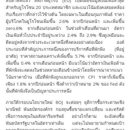
สัปดาห์ที่แล้ว สหภาพยุโรป (EU) เปิดเผยข้อมูลเงินเฟ้อล่าสุด
สำหรับยูโรโซน 20 ประเทศสมาชิก และแนวโน้มยังคงสอดคล้อง
กับเรื่องราวที่กล่าวไว้ข้างต้น โดยเฉพาะในเดือนกุมภาพันธ์ ราคา
ผู้บริโภคในยูโรโซนเพิ่มขึ้น 2.6% จากปีก่อนหน้า และเพิ่มขึ้น
zero.6% จากเดือนก่อนหน้า ในช่วงห้าเดือนที่ผ่านมา อัตรา
เงินเฟ้อทั่วไปประจำปีอยู่ระหว่าง 2.4% ถึง 2.9% ซึ่งดูเหมือนจะ
ติดอยู่หลังจากช่วงระยะเวลาหนึ่งที่ลดลงอย่างต่อเนื่อง องค์
ประกอบที่สำคัญประการหนึ่งของการบริการคือที่พักพิง (ที่อยู่
อาศัย) ราคาสถานสงเคราะห์เพิ่มขึ้น 5.7% จากปีก่อนหน้า และ
เพิ่มขึ้น 0.4% จากเดือนก่อนหน้า มีแนวโน้มว่าอัตราเงินเฟ้อด้าน
ที่พักพิงจะลดลงในช่วงหลายเดือนข้างหน้าโดยพิจารณาจากแนว
โน้มราคาบ้าน เมื่อที่พักพิงถูกแยกออกจาก CPI ราคาก็เพิ่มขึ้น
เพียง 1.8% จากปีก่อนหน้า ซึ่งต่ำกว่าเป้าหมาย 2% ของ Fed ดัง
นั้นที่พักพิงจึงเป็นปัญหาประการหนึ่ง
ภายใต้กรอบนโยบายใหม่ BOJ จะค่อยๆ ยุติการซื้อกระดาษเชิง
พาณิชย์ พันธบัตรองค์กร กองทุนซื้อขายแลกเปลี่ยน และทรัสต์
เพื่อการลงทุนในอสังหาริมทรัพย์ อย่างไรก็ตาม จะยังคงซื้อ
พันธบัตรรัฐบาลในอัตราเท่าเดิม แต่จะไม่พยายามกำหนดเป้า