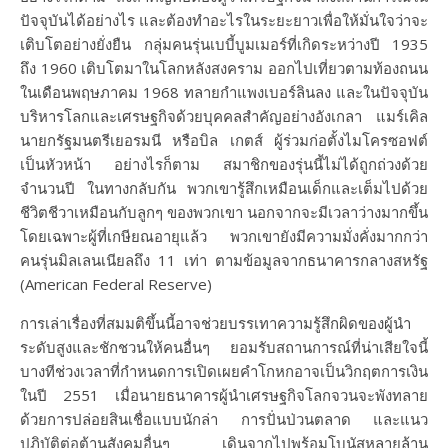
ปัจจุบันได้อย่างไร และต้องทำอะไรในระยะยาวเพื่อให้มั่นใจว่าจะ
เติบโตอย่างยั่งยืน กลุ่มคนรุ่นเบบี้บูมเมอร์ที่เกิดระหว่างปี 1935
ถึง 1960 เติบโตมาในโลกหลังสงคราม ออกไปเที่ยวตามท้องถนน
ในเดือนพฤษภาคม 1968 ทลายกำแพงเบอร์ลินลง และในปัจจุบัน
บริหารโลกและเศรษฐกิจด้วยบุคคลสำคัญอย่างอังเกลา แมร์เคิล
นายกรัฐมนตรีเยอรมนี หรือบิล เกตส์ ผู้ร่วมก่อตั้งไมโครซอฟต์
เป็นหัวหน้า อย่างไรก็ตาม สมาชิกของรุ่นนี้ไม่ได้ถูกถ่วงด้วย
จำนวนปี ในทางกลับกัน พวกเขารู้สึกเหมือนเด็กและเต็มไปด้วย
ชีวิตชีวาเหมือนกับลูกๆ ของพวกเขา นอกจากจะมีเวลาว่างมากขึ้น
โดยเฉพาะผู้ที่เกษียณอายุแล้ว พวกเขายังมีความมั่งคั่งมากกว่า
คนรุ่นมิลเลนเนียลถึง 11 เท่า ตามข้อมูลจากธนาคารกลางสหรัฐ
(American Federal Reserve)
การเล่าเรื่องที่สมมติขึ้นนี้อาจช่วยบรรเทาความรู้สึกผิดของผู้นำ
ระดับสูงและชักชวนให้คนอื่นๆ ยอมรับสถานการณ์ที่น่าเสียใจนี้
บางทีช่วงเวลาที่กำหนดการเปิดเผยคำโกหกอาจเป็นวิกฤตการเงิน
ในปี 2551 เมื่อนายธนาคารผู้นำเศรษฐกิจโลกจวนจะพังทลาย
ด้วยการปล่อยสินเชื่อแบบนักล่า การปั่นป่วนตลาด และแนว
ปฏิบัติต่อต้านสังคมอื่นๆ เดินจากไปพร้อมโบนัสหลายล้าน