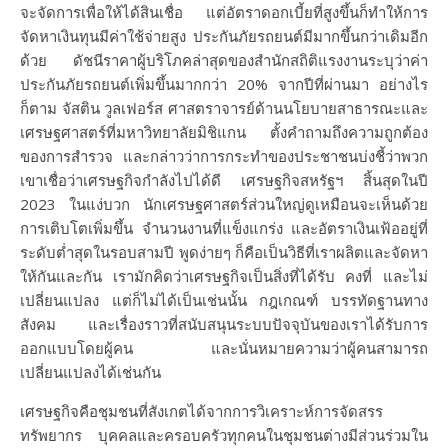
จะจัดการเพื่อให้ได้สินเชื่อ แต่อัตราดอกเบี้ยที่สูงขึ้นก็ทำให้การ
จัดหาเงินทุนมีค่าใช้จ่ายสูง ประกันภัยรถยนต์มีมากขึ้นกว่าเดิมอีก
ด้วย ดัชนีราคาผู้บริโภคล่าสุดของสำนักสถิติแรงงานระบุว่าค่า
ประกันภัยรถยนต์เพิ่มขึ้นมากกว่า 20% จากปีที่ผ่านมา อย่างไร
ก็ตาม จัสติน วูลเฟอร์ส ศาสตราจารย์ด้านนโยบายสาธารณะและ
เศรษฐศาสตร์ที่มหาวิทยาลัยมิชิแกน ตั้งคำถามถึงความถูกต้อง
ของการสำรวจ และกล่าวว่าการกระทำของประชาชนบ่งชี้ว่าพวก
เขาเชื่อว่าเศรษฐกิจกำลังไปได้ดี เศรษฐกิจสหรัฐฯ สิ้นสุดในปี
2023 ในแง่บวก นักเศรษฐศาสตร์ส่วนใหญ่ดูเหมือนจะเห็นด้วย
การเติบโตเพิ่มขึ้น จำนวนงานที่แข็งแกร่ง และอัตราเงินเฟ้ออยู่ที่
ระดับต่ำสุดในรอบสามปี พูดง่ายๆ ก็คือเป็นวิธีที่เราผลิตและจัดหา
ให้กันและกัน เรามักคิดว่าเศรษฐกิจเป็นสิ่งที่ได้รับ คงที่ และไม่
เปลี่ยนแปลง แต่ก็ไม่ได้เป็นเช่นนั้น กฎเกณฑ์ บรรทัดฐานทาง
สังคม และเรื่องราวที่สนับสนุนระบบปัจจุบันของเราได้รับการ
ออกแบบโดยผู้คน และนั่นหมายความว่าผู้คนสามารถ
เปลี่ยนแปลงได้เช่นกัน
เศรษฐกิจคือชุมชนที่สังเกตได้จากการวิเคราะห์การจัดสรร
ทรัพยากร บุคคลและครอบครัวทุกคนในชุมชนต่างมีส่วนร่วมใน