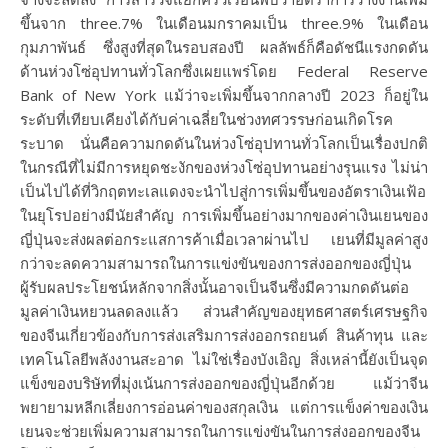
ขึ้นจาก three.7% ในเดือนมกราคมเป็น three.9% ในเดือน
กุมภาพันธ์ ซึ่งสูงที่สุดในรอบสองปี ผลลัพธ์ก็คือดัชนีแรงกดดัน
ด้านห่วงโซ่อุปทานทั่วโลกซึ่งเผยแพร่โดย Federal Reserve
Bank of New York แม้ว่าจะเพิ่มขึ้นจากกลางปี ​​2023 ก็อยู่ใน
ระดับที่เทียบเคียงได้กับค่าเฉลี่ยในช่วงทศวรรษก่อนเกิดโรค
ระบาด นั่นคือความกดดันในห่วงโซ่อุปทานทั่วโลกเป็นเรื่องปกติ
ในกรณีที่ไม่มีการหยุดชะงักของห่วงโซ่อุปทานอย่างรุนแรง ไม่น่า
เป็นไปได้ที่วิกฤตทะเลแดงจะนำไปสู่การเพิ่มขึ้นของอัตราเงินเฟ้อ
ในยุโรปอย่างมีนัยสำคัญ การเพิ่มขึ้นอย่างมากของค่าเงินเยนของ
ญี่ปุ่นจะส่งผลต่อกระแสการค้าเมื่อเวลาผ่านไป เยนที่มีมูลค่าสูง
กว่าจะลดความสามารถในการแข่งขันของการส่งออกของญี่ปุ่น
ผู้รับผลประโยชน์หลักจากสิ่งนั้นอาจเป็นจีนซึ่งมีความกดดันต่อ
มูลค่าเงินหยวนลดลงแล้ว ส่วนสำคัญของยุทธศาสตร์เศรษฐกิจ
ของจีนเกี่ยวข้องกับการส่งเสริมการส่งออกรถยนต์ สินค้าทุน และ
เทคโนโลยีพลังงานสะอาด ไม่ใช่เรื่องบังเอิญ สิ่งเหล่านี้ยังเป็นจุด
แข็งของบริษัทที่มุ่งเน้นการส่งออกของญี่ปุ่นอีกด้วย แม้ว่าจีน
พยายามหลีกเลี่ยงการอ่อนค่าของสกุลเงิน แต่การแข็งค่าของเงิน
เยนจะช่วยเพิ่มความสามารถในการแข่งขันในการส่งออกของจีน