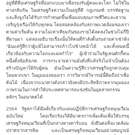
อยู่ที่ดีคือเศรษฐกิจที่ออกแบบมาเพื่อรองรับผู้คนและโลก ไม่ใช่ใน
ทางกลับกัน ในเศรษฐกิจความเป็นอยู่ที่ดี กฎเกณฑ์ บรรทัดฐาน
และสิ่งจูงใจได้รับการกำหนดขึ้นเพื่อมอบคุณภาพชีวิตและความ
เจริญรุ่งเรืองให้กับทุกคน โดยสอดคล้องกับสภาพแวดล้อมของเรา
ตามค่าเริ่มต้น ความไม่เท่าเทียมกันของรายได้ลดลงในช่วงไม่กี่ปี
ที่ผ่านมา แต่ลองอธิบายเรื่องนั้นให้คนที่กำลังดิ้นรนจ่ายค่าเช่าฟัง
“ฉันแค่รู้สึกว่าผู้แพ้ไม่สามารถก้าวไปข้างหน้าได้ และทั้งหมดนี้
เกี่ยวข้องกับความโลภและผลกำไร” ผู้เข้าร่วมในรัฐเคนตักกี้คน
หนึ่งตั้งข้อสังเกต การกระจายความมั่งคั่งที่แท้จริงไม่จำเป็นต้อง
สร้างปัญหาให้กับผู้คน มันเป็นความรู้สึกว่าเศรษฐกิจถูกควบคุม
โดยพวกเขา ในมุมมองของเรา การวิพากษ์วิจารณ์นี้คิดถึงป่าเพื่อ
ต้นไม้ เนื่องจากแนวทางดังกล่าวยังคงมีประสิทธิภาพจากมุมมอง
ภาพรวมในการทำให้ประเทศสามารถแข่งขันในอุตสาหกรรม
หลักๆ ในอนาคตได้
2564 รัฐสภาได้มีมติเกี่ยวกับแผนปฏิบัติการเศรษฐกิจหมุนเวียน
ฉบับใหม่ โดยเรียกร้องให้มีมาตรการเพิ่มเติมเพื่อให้บรรลุ
เศรษฐกิจหมุนเวียนที่เป็นกลางทางคาร์บอน ยั่งยืนต่อสิ่งแวดล้อม
ปราศจากสารพิษ และเป็นเศรษฐกิจหมุนเวียนอย่างสมบูรณ์