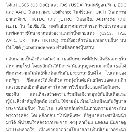
ได้แก่ USCS (US DoC) และ FAS (USDA) ในสหรัฐอเมริกา, EDC
และ AAFC ในแคนาดา, Ubifrance ในฝรั่งเศส, UKTI ในสหราช
อาณาจักร, HKTDC และ JETRO ในเอเชีย, Austrade และ
NZTE ใน โอเชียเนีย สหพันธ์สมาคมการค้าระหว่างประเทศเผย
แพร่ผลการศึกษาจากหน่วยงานเหล่านี้หลายแห่ง (USCS, FAS,
AAFC, UKTI และ HKTDC) รวมถึงองค์กรพัฒนาเอกชนอื่นๆ บน
เว็บไซต์ globaltrade.web ผ่านข้อตกลงหุ้นส่วน
กลับกลายเป็นสิ่งที่ตรงกันข้าม เธอมีบทบาทที่มีประสิทธิผลภายใน
สหภาพยุโรป โดยผลักดันให้มีการสนับสนุนยูเครนมากขึ้น เธอได้
พัฒนาความสัมพันธ์ที่แน่นแฟ้นกับประธานาธิบดีโจ ไบเดนของ
สหรัฐฯ ซึ่งแสดงให้เห็นถึงความมุ่งมั่นต่อพันธมิตรแอตแลนติก
และเธอถอนอิตาลีออกจากโครงการริเริ่มหนึ่งแถบหนึ่งเส้นทาง
ของจีน แทนที่จะสร้างความร่วมมือเชิงกลยุทธ์กับอินเดียและ
ญี่ปุ่น สิ่งสำคัญที่สุดคือ เธอไม่ใช้จ่ายฟุ่มเฟือยไม่เหมือนกับรัฐบาล
ประชานิยมอื่นๆ ในยุโรป แต่เธอกลับดำเนินตามความน่าจะเป็น
ทางการคลัง โดยพลิกกลับ “โบนัสพิเศษ” ที่รัฐบาลประชานิยมนำ
มาใช้ ที่น่าสนใจหลังจากประกาศ BOJ ค่าเงินเยนลดลง นั่นอาจดู
น่าประหลาดใจ เนื่องจากคาดว่านโยบายการเงินที่เข้มงวดจะนำ