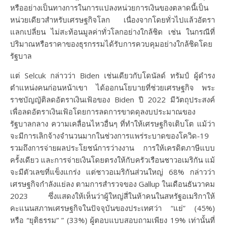
หรืออย่างเป็นทางการในการแปลงหน่วยการเงินของตลาดนี้เป็น
หน่วยเดียวสำหรับเศรษฐกิจโลก เนื่องจากโดยทั่วไปแล้วอัตรา
แลกเปลี่ยน ไม่สะท้อนมูลค่าทั่วโลกอย่างใกล้ชิด เช่น ในกรณีที่
ปริมาณหรือราคาของธุรกรรมได้รับการควบคุมอย่างใกล้ชิดโดย
รัฐบาล
แต่ Selcuk กล่าวว่า Biden เช่นเดียวกับโดนัลด์ ทรัมป์ ผู้ดำรง
ตำแหน่งคนก่อนหน้าเขา ได้ออกนโยบายที่ช่วยเศรษฐกิจ พระ
ราชบัญญัติลดอัตราเงินเฟ้อของ Biden ปี 2022 มีวัตถุประสงค์
เพื่อลดอัตราเงินเฟ้อโดยการลดการขาดดุลงบประมาณของ
รัฐบาลกลาง ความเคลื่อนไหวอื่นๆ ที่ทำให้เศรษฐกิจเติบโต แม้ว่า
จะมีการเลิกจ้างจำนวนมากในช่วงการแพร่ระบาดของโควิด-19
รวมถึงการจ่ายผลประโยชน์การว่างงาน การให้เครดิตภาษีแบบ
ครั้งเดียว และการจ่ายเงินโดยตรงให้กับครัวเรือนชาวอเมริกัน แม้
จะมีตัวเลขที่แข็งแกร่ง แต่ชาวอเมริกันส่วนใหญ่ 68% กล่าวว่า
เศรษฐกิจกำลังแย่ลง ตามการสำรวจของ Gallup ในเดือนธันวาคม
2023 ซึ่งแสดงให้เห็นว่าผู้ใหญ่สี่ในห้าคนในสหรัฐอเมริกาให้
คะแนนสภาพเศรษฐกิจในปัจจุบันของประเทศว่า “แย่” (45%)
หรือ “ยุติธรรม” ” (33%) ผู้ตอบแบบสอบถามเพียง 19% เท่านั้นที่