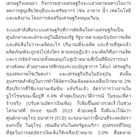
เศรษฐกิจเคนยา กิจกรรมทางเศรษฐกิจจะแสวงหาหนทางในการ
ลดการสูญเสียวัตถุดิบและทรัพยากร เช่น อาหาร น้ำ เทคโนโลยี
และพลังงาน โดยการส่งเสริมเศรษฐกิจหมุนเวียน
ระบบคำสั่งคือระบบเศรษฐกิจที่การตัดสินใจทางเศรษฐกิจเป็น
ศูนย์กลางและมักจะอยู่ในมือของรัฐ รัฐบาลควบคุมปัจจัยการผลิต
และตัดสินใจว่าจะผลิตอะไร ปริมาณที่จะผลิต และท้ายที่สุดแล้ว
ผลิตภัณฑ์จะถูกส่งไปยังใคร ตามทฤษฎีแล้ว แนวคิดก็คือการผลิต
และการจัดจำหน่ายทั้งหมดมุ่งไปสู่เป้าหมายที่เป็นที่พึงปรารถนา
ทางสังคม ตัวอย่างคลาสสิกของระบบบัญชาการ ได้แก่ เศรษฐกิจ
ของสหภาพโซเวียตเก่า และเศรษฐกิจจีนในปัจจุบัน ดังนั้น
อุปสรรคสำคัญในการทำให้อัตราเงินเฟ้อลดลงเหลือเป้าหมาย 2%
คือบริการที่ใช้แรงงานเข้มข้น แท้จริงแล้ว อัตราการว่างงานใน
ยูโรโซนขณะนี้อยู่ที่ 6.4% ต่ำสุดเป็นประวัติการณ์ ในขณะที่ค่า
จ้างจริง (ปรับตามอัตราเงินเฟ้อ) ก็เพิ่มขึ้นอย่างรวดเร็วในช่วง
ไตรมาสที่ three ของปี 2023 ด้วยเหตุนี้ จึงมีแนวโน้มว่า
ศูนย์กลางยุโรป ธนาคาร (ECB) จะรอนานกว่านี้ก่อนที่จะลดอัตรา
ดอกเบี้ย ในยุโรป เช่นเดียวกับในสหรัฐอเมริกา อุปสรรคที่ใหญ่
ที่สุดในการลดอัตราเงินเฟ้อให้เหลือเป้าหมาย 2.0% คือตลาด