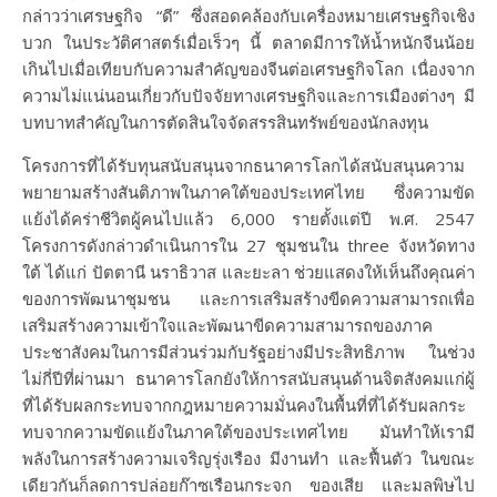
กล่าวว่าเศรษฐกิจ “ดี” ซึ่งสอดคล้องกับเครื่องหมายเศรษฐกิจเชิง
บวก ในประวัติศาสตร์เมื่อเร็วๆ นี้ ตลาดมีการให้น้ำหนักจีนน้อย
เกินไปเมื่อเทียบกับความสำคัญของจีนต่อเศรษฐกิจโลก เนื่องจาก
ความไม่แน่นอนเกี่ยวกับปัจจัยทางเศรษฐกิจและการเมืองต่างๆ มี
บทบาทสำคัญในการตัดสินใจจัดสรรสินทรัพย์ของนักลงทุน
โครงการที่ได้รับทุนสนับสนุนจากธนาคารโลกได้สนับสนุนความ
พยายามสร้างสันติภาพในภาคใต้ของประเทศไทย ซึ่งความขัด
แย้งได้คร่าชีวิตผู้คนไปแล้ว 6,000 รายตั้งแต่ปี พ.ศ. 2547
โครงการดังกล่าวดำเนินการใน 27 ชุมชนใน three จังหวัดทาง
ใต้ ได้แก่ ปัตตานี นราธิวาส และยะลา ช่วยแสดงให้เห็นถึงคุณค่า
ของการพัฒนาชุมชน และการเสริมสร้างขีดความสามารถเพื่อ
เสริมสร้างความเข้าใจและพัฒนาขีดความสามารถของภาค
ประชาสังคมในการมีส่วนร่วมกับรัฐอย่างมีประสิทธิภาพ ในช่วง
ไม่กี่ปีที่ผ่านมา ธนาคารโลกยังให้การสนับสนุนด้านจิตสังคมแก่ผู้
ที่ได้รับผลกระทบจากกฎหมายความมั่นคงในพื้นที่ที่ได้รับผลกระ
ทบจากความขัดแย้งในภาคใต้ของประเทศไทย มันทำให้เรามี
พลังในการสร้างความเจริญรุ่งเรือง มีงานทำ และฟื้นตัว ในขณะ
เดียวกันก็ลดการปล่อยก๊าซเรือนกระจก ของเสีย และมลพิษไป