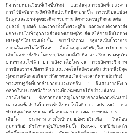
กิจกรรมหมุนเวียนที่เกิดขึ้นใหม่ และต้นทุนการผลิตที่ลดลงจาก
การใช้ปัจจัยการผลิตให้เกิดประสิทธิผลมากขึ้น การเปลี่ยนแปลง
อินพุตและเอาท์พุตของกิจกรรมการผลิตทางเศรษฐกิจส่งผลต่อ
อุปสงค์ อุปสงค์ และราคาทั่วทั้งเศรษฐกิจ ผลกระทบดังกล่าวส่ง
ผลกระทบไปทั่วทุกภาคส่วนของเศรษฐกิจ ส่งผลให้การเติบโตทาง
เศรษฐกิจโดยรวมเพิ่มขึ้น อย่างไรก็ตาม รัฐบาลเน้นย้ำว่าการ
ลงทุนในเทคโนโลยีใหม่ๆ ถือเป็นกุญแจสำคัญในการรักษาการ
เติบโตอย่างยั่งยืน โดยระบุถึงความตั้งใจที่จะส่งเสริมการลงทุนใน
ยานพาหนะไฟฟ้า ยา พลังงานไฮโดรเจน การผลิตทางชีวภาพ
การบินอวกาศเชิงพาณิชย์ และเทคโนโลยีควอนตัม ส่วนหนึ่งมีจุด
มุ่งหมายเพื่อส่งเสริมการพึ่งพาตนเองในช่วงเวลาที่ความสัมพันธ์
ทางเศรษฐกิจที่ยากลำบากกับประเทศอื่น ๆ จีนสามารถพึ่งพา
ตลาดในประเทศที่กว้างขวางเพื่อเพิ่มขนาดได้อย่างแน่นอน
อย่างไรก็ตาม ข้อจำกัดที่สำคัญในการส่งออกผลิตภัณฑ์เหล่านี้
ตลอดจนข้อจำกัดในการเข้าถึงเทคโนโลยีจากต่างประเทศ อาจ
ทำให้อุตสาหกรรมเหล่านี้อ่อนแอลงและลดผลกระทบต่อการ
เติบโต ธนาคารกลางตั้งเป้าหมายอัตราเงินเฟ้อ ในเดือน
กุมภาพันธ์ ดัชนีราคาผู้บริโภคเพิ่มขึ้น four.4% จากปีก่อนหน้า