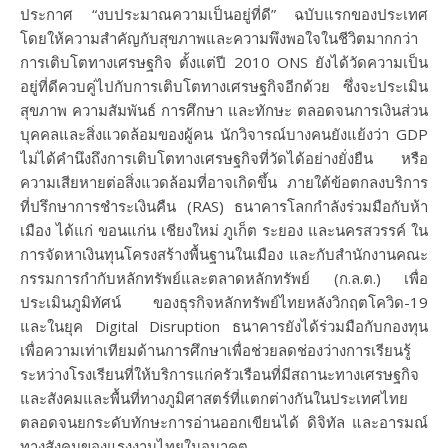
ประกาศ “งบประมาณความเป็นอยู่ที่ดี” ฉบับแรกของประเทศ
โดยให้ความสำคัญกับสุขภาพและความพึงพอใจในชีวิตมากกว่า
การเติบโตทางเศรษฐกิจ ตั้งแต่ปี 2010 ONS ยังได้วัดความเป็น
อยู่ที่ดีควบคู่ไปกับการเติบโตทางเศรษฐกิจอีกด้วย ซึ่งจะประเมิน
สุขภาพ ความสัมพันธ์ การศึกษา และทักษะ ตลอดจนการเงินส่วน
บุคคลและสิ่งแวดล้อมของผู้คน นักวิจารณ์บางคนยังแย้งว่า GDP
ไม่ได้คำนึงถึงการเติบโตทางเศรษฐกิจที่วัดได้อย่างยั่งยืน หรือ
ความเสียหายต่อสิ่งแวดล้อมที่อาจเกิดขึ้น ภายใต้ข้อตกลงบริการ
ที่ปรึกษาการชำระเงินคืน (RAS) ธนาคารโลกกำลังร่วมมือกับห้า
เมือง ได้แก่ ขอนแก่น เชียงใหม่ ภูเก็ต ระยอง และนครสวรรค์ ใน
การจัดหาเงินทุนโครงสร้างพื้นฐานในเมือง และกับสำนักงานคณะ
กรรมการกำกับหลักทรัพย์และตลาดหลักทรัพย์ (ก.ล.ต.) เพื่อ
ประเมินภูมิทัศน์ ของธุรกิจหลักทรัพย์ไทยหลังวิกฤตโควิด-19
และในยุค Digital Disruption ธนาคารยังได้ร่วมมือกับกองทุน
เพื่อความเท่าเทียมด้านการศึกษาเพื่อช่วยลดช่องว่างการเรียนรู้
ระหว่างโรงเรียนที่ให้บริการแก่ครัวเรือนที่มีสถานะทางเศรษฐกิจ
และสังคมและพื้นที่ทางภูมิศาสตร์ที่แตกต่างกันในประเทศไทย
ตลอดจนยกระดับทักษะการอ่านออกเขียนได้ ดิจิทัล และอารมณ์
ทางสังคมของแรงงานไทยในอนาคต