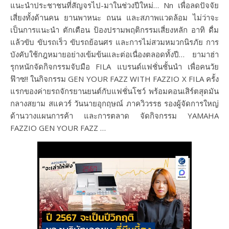
แนะนำประชาชนที่สัญจรไป-มาในช่วงปีใหม่… Nn เพื่อลดปัจจัย
เสี่ยงทั้งด้านคน ยานพาหนะ ถนน และสภาพแวดล้อม ไม่ว่าจะ
เป็นการแนะนำ ตักเตือน ป้องปรามพฤติกรรมเสี่ยงหลัก อาทิ ดื่ม
แล้วขับ ขับรถเร็ว ขับรถย้อนศร และการไม่สวมหมวกนิรภัย การ
บังคับใช้กฎหมายอย่างเข้มข้นและต่อเนื่องตลอดทั้งปี… ยามาฮ่า
รุกหนักจัดกิจกรรมจับมือ FILA แบรนด์แฟชั่นชั้นนำ เพื่อคนวัย
ฟ๊าซ!! ในกิจกรรม GEN YOUR FAZZ WITH FAZZIO X FILA ครั้ง
แรกของค่ายรถจักรยานยนต์กับแฟชั่นโชว์ พร้อมคอนเสิร์ตสุดมัน
กลางสยาม สแควร์ วันนายอุกฤษณ์ ภาควิวรรธ รองผู้จัดการใหญ่
ด้านวางแผนการค้า และการตลาด จัดกิจกรรม YAMAHA
FAZZIO GEN YOUR FAZZ …