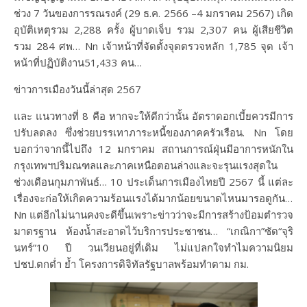
ช่วง 7 วันของการรณรงค์ (29 ธ.ค. 2566 –4 มกราคม 2567) เกิด
อุบัติเหตุรวม 2,288 ครั้ง ผู้บาดเจ็บ รวม 2,307 คน ผู้เสียชีวิต
รวม 284 ศพ… Nn เจ้าหน้าที่จัดตั้งจุดตรวจหลัก 1,785 จุด เจ้า
หน้าที่ปฏิบัติงาน51,433 คน…
ข่าวการเมืองวันนี้ล่าสุด 2567
และ แนวทางที่ 8 คือ หากจะให้ดีกว่านั้น อัตราดอกเบี้ยควรมีการ
ปรับลดลง ซึ่งช่วยบรรเทาภาระหนี้ของภาคครัวเรือน. Nn โดย
บอกว่าจากนี้ไปถึง 12 มกราคม สถานการณ์ฝุ่นมีอาการหนักใน
กรุงเทพฯปริมณฑลและภาคเหนือตอนล่างและจะรุนแรงสุดใน
ช่วงเดือนกุมภาพันธ์… 10 ประเด็นการเมืองไทยปี 2567 นี้ แต่ละ
เรื่องจะก่อให้เกิดความร้อนแรงได้มากน้อยขนาดไหนมารอดูกัน…
Nn แต่อีกไม่นานคงจะดีขึ้นเพราะข่าวว่าจะมีการสร้างป้อมตำรวจ
มาตรฐาน ห้องน้ำสะอาดไว้บริการประชาชน… “เกณิกา”ซัด“จุริ
นทร์”10 ปี วนเวียนอยู่ที่เดิม ไม่แปลกใจทำไมความนิยม
ปชป.ตกต่ำ ย้ำ โครงการดิจิทัลรัฐบาลพร้อมทำตาม กม.