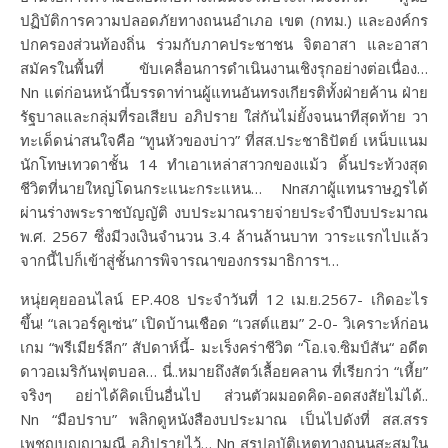
ปฏิบัติการความปลอดภัยทางถนนอำเภอ เขต (กทม.) และองค์กร
ปกครองส่วนท้องถิ่น ร่วมกับภาคประชาชน จิตอาสา และอาสา
สมัครในพื้นที่ ขับเคลื่อนการดำเนินงานเชิงรุกอย่างต่อเนื่อง…
Nn แต่ก่อนหน้านี้บรรดาท่านผู้แทนอันทรงเกียรติทั้งฝ่ายค้าน ฝ่าย
รัฐบาลและกลุ่มที่รอเสียบ อภิปราย ใส่กันไม่ยั้งจนนาทีสุดท้าย วา
ทะเด็ดน่าสนใจคือ “ทูนหัวของบ่าว” ที่สส.ประชาธิปัตย์ เหน็บแนม
นักโทษเทวดาชั้น 14 ทำเอาเหล่าสาวกของแม้ว ดิ้นประท้วงสุด
ชีวิตที่นายใหญ่โดนกระแนะกระแหน… Nnสภาผู้แทนราษฎรได้
ผ่านร่างพระราชบัญญัติ งบประมาณรายจ่ายประจำปีงบประมาณ
พ.ศ. 2567 ซึ่งมีวงเงินจำนวน 3.4 ล้านล้านบาท วาระแรกไปแล้ว
จากนี้ไปก็เข้าสู่ชั้นการพิจารณาของกรรมาธิการฯ…
หนุ่ยคุยออนไลน์ EP.408 ประจำวันที่ 12 เม.ย.2567- เกิดอะไร
ขึ้น! “เลเวอร์คูเซ่น” เปิดบ้านเชือด “เวสต์แฮม” 2-0- วิเคราะห์ก่อน
เกม “พรีเมียร์ลีก” สัปดาห์นี้- มะเร็งคร่าชีวิต “โอ.เจ.ซิมป์สัน“ อดีต
ดาวอเมริกันฟุตบอล… นี่..หมายถึงสัตว์เลื้อยคลาน ที่เรียกว่า “เหี้ย”
จริงๆ อย่าได้คิดเป็นอื่นไป ส่วนตัวผมอดคิด-อดสงสัยไม่ได้..
Nn “มือปราบ” พลิกดูหนังสืองบประมาณ เป็นไปดังที่ สส.สรร
เพชญบุญญามณี อภิปรายไว้… Nn สรุปอุบัติเหตุทางถนนสะสมใน