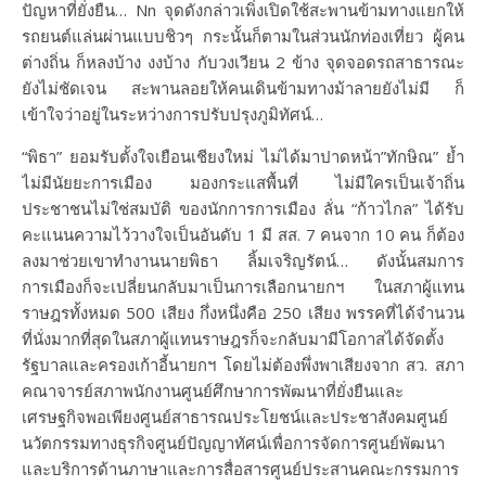
ปัญหาที่ยั่งยืน… Nn จุดดังกล่าวเพิ่งเปิดใช้สะพานข้ามทางแยกให้
รถยนต์แล่นผ่านแบบชิวๆ กระนั้นก็ตามในส่วนนักท่องเที่ยว ผู้คน
ต่างถิ่น ก็หลงบ้าง งงบ้าง กับวงเวียน 2 ข้าง จุดจอดรถสาธารณะ
ยังไม่ชัดเจน สะพานลอยให้คนเดินข้ามทางม้าลายยังไม่มี ก็
เข้าใจว่าอยู่ในระหว่างการปรับปรุงภูมิทัศน์…
“พิธา” ยอมรับตั้งใจเยือนเชียงใหม่ ไม่ได้มาปาดหน้า”ทักษิณ” ย้ำ
ไม่มีนัยยะการเมือง มองกระแสพื้นที่ ไม่มีใครเป็นเจ้าถิ่น
ประชาชนไม่ใช่สมบัติ ของนักการการเมือง ลั่น “ก้าวไกล” ได้รับ
คะแนนความไว้วางใจเป็นอันดับ 1 มี สส. 7 คนจาก 10 คน ก็ต้อง
ลงมาช่วยเขาทำงาน​นายพิธา ลิ้ม​เจริญ​รัตน์​… ดังนั้นสมการ
การเมืองก็จะเปลี่ยนกลับมาเป็นการเลือกนายกฯ ในสภาผู้แทน
ราษฎรทั้งหมด 500 เสียง กึ่งหนึ่งคือ 250 เสียง พรรคที่ได้จำนวน
ที่นั่งมากที่สุดในสภาผู้แทนราษฎรก็จะกลับมามีโอกาสได้จัดตั้ง
รัฐบาลและครองเก้าอี้นายกฯ โดยไม่ต้องพึ่งพาเสียงจาก สว. สภา
คณาจารย์สภาพนักงานศูนย์ศึกษาการพัฒนาที่ยั่งยืนและ
เศรษฐกิจพอเพียงศูนย์สาธารณประโยชน์และประชาสังคมศูนย์
นวัตกรรมทางธุรกิจศูนย์ปัญญาทัศน์เพื่อการจัดการศูนย์พัฒนา
และบริการด้านภาษาและการสื่อสารศูนย์ประสานคณะกรรมการ