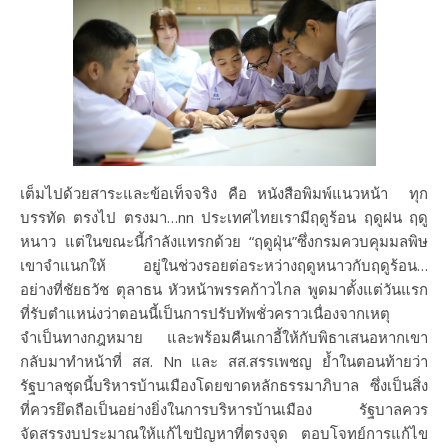
เต็มไปด้วยสาระและข้อเท็จจริง คือ หนังสือพิมพ์แนวหน้า ทุก
บรรทัด ตรงไป ตรงมา…nn ประเทศไทยเรามีฤดูร้อน ฤดูฝน ฤดู
หนาว แต่ในขณะนี้กำลังแทรกด้วย “ฤดูฝุ่น”ซึ่งกรมควบคุมมลพิษ
เขาจำแนกให้ อยู่ในช่วงรอยต่อระหว่างฤดูหนาวกับฤดูร้อน…
อย่างที่ชัยธวัช ตุลาธน หัวหน้าพรรคก้าวไกล พูดมาตั้งแต่วันแรก
ที่รับตำแหน่งว่าตอนนี้เป็นการปรับทัพชั่วคราวเนื่องจากเหตุ
จำเป็นทางกฎหมาย และพร้อมคืนเกาอี้ให้กับพิธาเสนอหากเขา
กลับมาทำหน้าที่ สส. Nn และ สส.สรรเพชญ ย้ำในตอนท้ายว่า
รัฐบาลชุดนี้บริหารบ้านเมืองโดยขาดหลักธรรมาภิบาล ซึ่งเป็นสิ่ง
ที่ควรยึดถือเป็นอย่างยิ่งในการบริหารบ้านเมือง รัฐบาลควร
จัดสรรงบประมาณให้แก้ไขปัญหาที่ตรงจุด ตอบโจทย์การแก้ไข