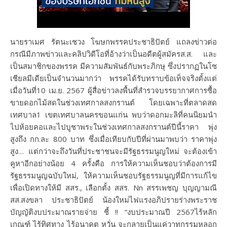
นายราเมศ รัตนะเชวง โฆษกพรรคประชาธิปัตย์ แถลงข่าวต่อ
กรณีมีภาพข่าวและคลิปวิดีโอที่อ้างว่าเป็นอดีตผู้สมัครส.ส. และ
เป็นสมาชิกของพรรค มีความสัมพันธ์กับพระภิกษุ ซึ่งปรากฏในโซ
เชียลมีเดียเป็นจำนวนมากว่า พรรคได้รับทราบข้อเท็จจริงตั้งแต่
เมื่อวันที่10 เม.ย. 2567 ผู้สื่อข่าวลงพื้นที่สำรวจบรรยากาศการซื้อ
ขายดอกไม้สดในช่วงเทศกาลสงกรานต์ โดยเฉพาะที่ตลาดสด
เทศบาล1 เขตเทศบาลนครขอนแก่น พบว่าดอกมะลิที่คนนิยมนำ
ไปห้อยคอและไปบูชาพระในช่วงเทศกาลสงกรานต์ปีนี้ราคา พุ่ง
สูงถึง กก.ละ 800 บาท ซึ่งเมื่อเทียบกับปีที่ผ่านมาพบว่า ราคาพุ่ง
สูง… แต่กว่าจะถึงวันที่ประชาชนจะมีรัฐธรรมนูญใหม่ จะต้องเข้า
คูหาอีกอย่างน้อย 4 ครั้งคือ การให้ความเห็นชอบว่าต้องการมี
รัฐธรรมนูญฉบับใหม่, ให้ความเห็นชอบรัฐธรรมนูญที่มีการแก้ไข
เพื่อเปิดทางให้มี สสร., เลือกตั้ง สสร. Nn สรรเพชญ บุญญามณี
สส.สงขลา ประชาธิปัตย์ น้องใหม่ไฟแรงอภิปรายร่างพระราช
บัญญัติงบประมาณรายจ่าย ชี้ !! “งบประมาณปี 2567ไร้หลัก
เกณฑ์ ไร้ทิศทาง ไร้อนาคต หวั่น จะกลายเป็นแค่วาทกรรมหลอก