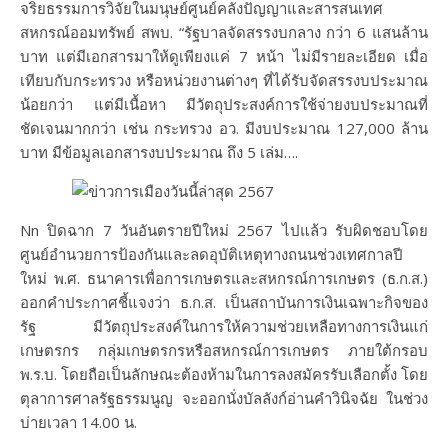
จริยธรรมการวิจัยในมนุษย์ศูนย์คลังปัญญาและสารสนเทศ
สหกรณ์ออมทรัพย์ สพบ. “รัฐบาลจัดสรรงบกลาง กว่า 6 แสนล้าน
บาท แต่มีเอกสารมาให้ดูเพียงแค่ 7 หน้า ไม่มีรายละเอียด เมื่อ
เทียบกับกระทรวง หรือหน่วยงานต่างๆ ที่ได้รับจัดสรรงบประมาณ
น้อยกว่า แต่มีเนื้อหา มีวัตถุประสงค์การใช้จ่ายงบประมาณที่
ชัดเจนมากกว่า เช่น กระทรวง อว. มีงบประมาณ 127,000 ล้าน
บาท มีข้อมูลเอกสารงบประมาณ ถึง 5 เล่ม….
Nn ปิดฉาก 7 วันอันตรายปีใหม่ 2567 ไปแล้ว รับผิดชอบโดย
ศูนย์อำนวยการป้องกันและลดอุบัติเหตุทางถนนช่วงเทศกาลปี
ใหม่ พ.ศ. ธนาคารเพื่อการเกษตรและสหกรณ์การเกษตร (ธ.ก.ส.)
ออกคำประกาศชี้แจงว่า ธ.ก.ส. เป็นสถาบันการเงินเฉพาะกิจของ
รัฐ มีวัตถุประสงค์ในการให้ความช่วยเหลือทางการเงินแก่
เกษตรกร กลุ่มเกษตรกรหรือสหกรณ์การเกษตร ภายใต้กรอบ
พ.ร.บ. โดยถือเป็นลักษณะต้องห้ามในการลงสมัครรับเลือกตั้ง โดย
ตุลาการศาลรัฐธรรมนูญ จะออกนั่งบัลลังก์อ่านคำวินิจฉัย ในช่วง
บ่ายเวลา 14.00 น.