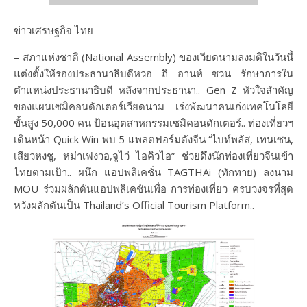
ข่าวเศรษฐกิจ ไทย
– สภาแห่งชาติ (National Assembly) ของเวียดนามลงมติในวันนี้
แต่งตั้งให้รองประธานาธิบดีหวอ ถิ อานห์ ซวน รักษาการใน
ตำแหน่งประธานาธิบดี หลังจากประธานา.. Gen Z หัวใจสำคัญ
ของแผนเซมิคอนดักเตอร์เวียดนาม เร่งพัฒนาคนเก่งเทคโนโลยี
ขั้นสูง 50,000 คน ป้อนอุตสาหกรรมเซมิคอนดักเตอร์.. ท่องเที่ยวฯ
เดินหน้า Quick Win พบ 5 แพลตฟอร์มดังจีน “ไบท์พลัส, เทนเซน,
เสียวหงชู, หม่าเฟงวอ,จูไว่ ไอคิวไอ” ช่วยดึงนักท่องเที่ยวจีนเข้า
ไทยตามเป้า.. ผนึก แอปพลิเคชั่น TAGTHAi (ทักทาย) ลงนาม
MOU ร่วมผลักดันแอปพลิเคชันเพื่อ การท่องเที่ยว ครบวงจรที่สุด
หวังผลักดันเป็น Thailand’s Official Tourism Platform..