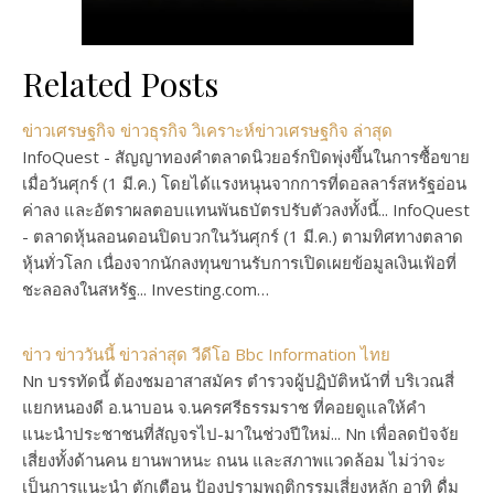
Related Posts
ข่าวเศรษฐกิจ ข่าวธุรกิจ วิเคราะห์ข่าวเศรษฐกิจ ล่าสุด
InfoQuest - สัญญาทองคำตลาดนิวยอร์กปิดพุ่งขึ้นในการซื้อขาย
เมื่อวันศุกร์ (1 มี.ค.) โดยได้แรงหนุนจากการที่ดอลลาร์สหรัฐอ่อน
ค่าลง และอัตราผลตอบแทนพันธบัตรปรับตัวลงทั้งนี้... InfoQuest
- ตลาดหุ้นลอนดอนปิดบวกในวันศุกร์ (1 มี.ค.) ตามทิศทางตลาด
หุ้นทั่วโลก เนื่องจากนักลงทุนขานรับการเปิดเผยข้อมูลเงินเฟ้อที่
ชะลอลงในสหรัฐ... Investing.com…
ข่าว ข่าววันนี้ ข่าวล่าสุด วีดีโอ Bbc Information ไทย
Nn บรรทัดนี้ ต้องชมอาสาสมัคร ตำรวจผู้ปฏิบัติหน้าที่ บริเวณสี่
แยกหนองดี อ.นาบอน จ.นครศรีธรรมราช ที่คอยดูแลให้คำ
แนะนำประชาชนที่สัญจรไป-มาในช่วงปีใหม่... Nn เพื่อลดปัจจัย
เสี่ยงทั้งด้านคน ยานพาหนะ ถนน และสภาพแวดล้อม ไม่ว่าจะ
เป็นการแนะนำ ตักเตือน ป้องปรามพฤติกรรมเสี่ยงหลัก อาทิ ดื่ม