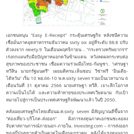
เอกชนหนุน “Easy E-Receipt” กระตุ้นเศรษฐกิจ หลังชนีความ
เชื่อมั่นภาคอุตสาหกรรมธันวาคม sixty six อยู่ที่ระดับ 88.8 ปรับ
ตัวลงจาก ninety.9 ในเดือนพฤศจิกายน .. “กระทรวงทรัพยากรฯ”
เร่งถกแผนรับมือปัญหาหมอกควันข้ามแดน หวังลดผลกระทบต่อ
สุขภาพของประชาชน เชื่อมความร่วมมือไทย-กัมพูชา.. “เศรษฐา
ทวีสิน นายกรัฐมนตรี” เผยมติครม.เห็นชอบ วีซ่าฟรี “อินเดีย-
ไต้หวัน” เริ่ม 10 พย.66-10 พ.ค.sixty seven รวมเป็นเวลานาน 6
เดือนวันที่ 31 ตุลาคม 2566 นายเศรษฐา ทวีสิ.. เจาะลึกโอกาส
ความเป็นไปได้ เเละความท้าทายของประเทศเวียดนาม กับเป้า
หมายไปสู่การเป็นประเทศเศรษฐกิจพัฒนาเเล้ว ในปี 2050..
คลังเผยเศรษฐกิจไทยเดือนม.ค.sixty seven มีสัญญาณดีขึ้นจาก
“ท่องเที่ยว-บริโภค-ส่งออก” ฝั่งการลงทุนภาคเอกชนชะลอลง
จับตาสถานการณ์ภายนอก-ภายใน.. Investing.com – การส่งออก
ของญี่ปุ่นขยายตัวเกินคาดในเดือนมกราคม หลังได้แรงหนุนจาก