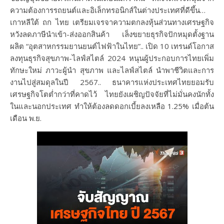
ความต้องการรถยนต์และอิเล็กทรอนิกส์ในต่างประเทศที่ดีขึ้น…
เกาหลีใต้ ถก ไทย เตรียมเจรจาความตกลงหุ้นส่วนทางเศรษฐกิจ
หวังลดภาษีนำเข้า-ส่งออกสินค้า เล็งขยายธุรกิจปักหมุดตั้งฐาน
ผลิต “อุตสาหกรรมยานยนต์ไฟฟ้าในไทย”.. เปิด 10 เทรนด์โอกาส
ลงทุนธุรกิจสุขภาพ-ไลฟ์สไตล์ 2024 หนุนผู้ประกอบการไทยเพิ่ม
ทักษะใหม่ ภาวะผู้นำ สุขภาพ และไลฟ์สไตล์ นำพาชีวิตและการ
งานไปสู่สมดุลในปี 2567.. ธนาคารแห่งประเทศไทยยอมรับ
เศรษฐกิจโตต่ำกว่าที่คาดไว้ ไทยยังเผชิญปัจจัยที่ไม่มั่นคงนักทั้ง
ในและนอกประเทศ ทำให้ต้องลดดอกเบี้ยลงเหลือ 1.25% เมื่อต้น
เดือน พ.ย.